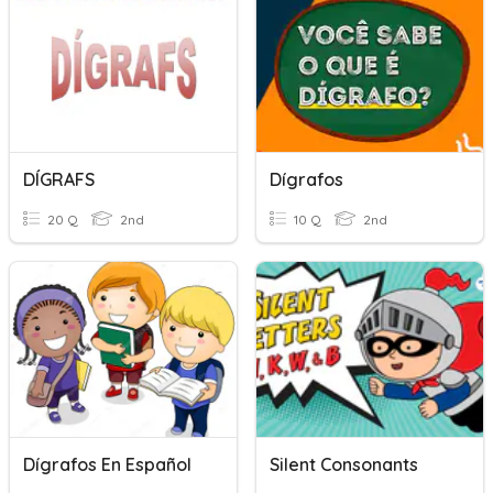
DÍGRAFS
Dígrafos
20 Q
2nd
10 Q
2nd
Dígrafos En Español
Silent Consonants