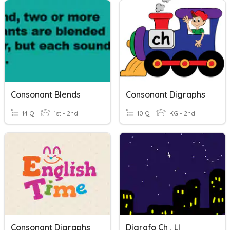
Consonant Blends
Consonant Digraphs
14 Q
1st - 2nd
10 Q
KG - 2nd
Consonant Digraphs
Dígrafo Ch , Ll