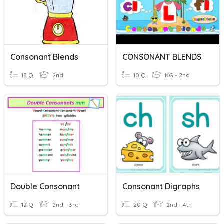
Consonant Blends
CONSONANT BLENDS
18 Q
2nd
10 Q
KG - 2nd
Double Consonant
Consonant Digraphs
12 Q
2nd - 3rd
20 Q
2nd - 4th