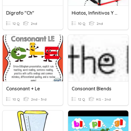
Dígrafo "ch"
Hiatos, Infinitivos Y Dígrafos Review
12 Q
2nd
10 Q
2nd
Consonant + Le
Consonant Blends
10 Q
2nd - 3rd
12 Q
KG - 2nd