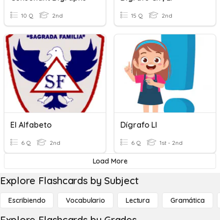
10 Q
2nd
15 Q
2nd
El Alfabeto
Dígrafo Ll
6 Q
2nd
6 Q
1st - 2nd
Load More
Explore Flashcards by Subject
Escribiendo
Vocabulario
Lectura
Gramática
Explore Flashcards by Grades