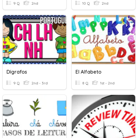
9 Q
2nd
10 Q
2nd
Dígrafos
El Alfabeto
9 Q
2nd - 3rd
8 Q
1st - 2nd