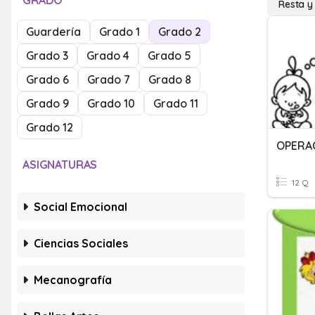
GRADO
Resta y
Guardería
Grado 1
Grado 2
Grado 3
Grado 4
Grado 5
Grado 6
Grado 7
Grado 8
Grado 9
Grado 10
Grado 11
Grado 12
OPERAC
ASIGNATURAS
12 Q
Social Emocional
Ciencias Sociales
Mecanografía