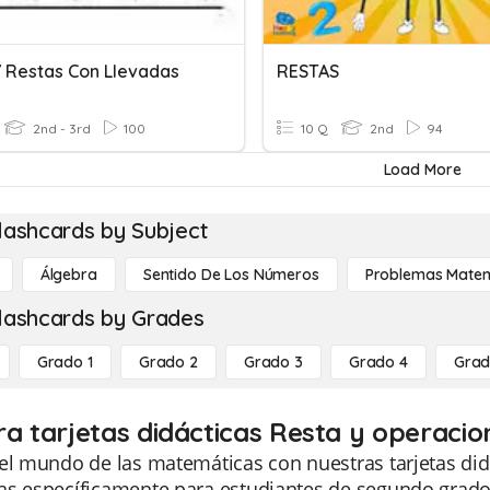
 Restas Con Llevadas
RESTAS
2nd - 3rd
100
10 Q
2nd
94
Load More
lashcards by Subject
Álgebra
Sentido De Los Números
Problemas Matem
lashcards by Grades
Grado 1
Grado 2
Grado 3
Grado 4
Grad
ra tarjetas didácticas Resta y operacio
el mundo de las matemáticas con nuestras tarjetas did
s específicamente para estudiantes de segundo grado. 