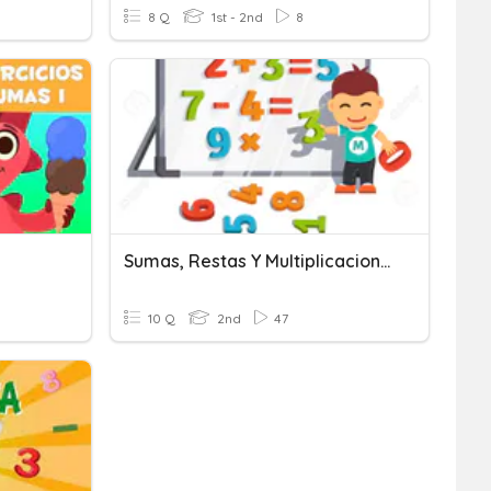
8 Q
1st - 2nd
8
Sumas, Restas Y Multiplicaciones
10 Q
2nd
47