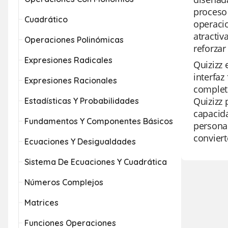
proceso 
Cuadrático
operaci
atractiv
Operaciones Polinómicas
reforzar
Expresiones Radicales
Quizizz 
interfaz
Expresiones Racionales
completa
Quizizz 
Estadísticas Y Probabilidades
capacida
Fundamentos Y Componentes Básicos
personal
conviert
Ecuaciones Y Desigualdades
Sistema De Ecuaciones Y Cuadrática
Números Complejos
Matrices
Funciones Operaciones