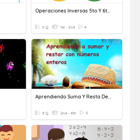
Operaciones Inversas 5to Y 6to Grado
5 Q
1st - 2nd
4
Aprendiendo Suma Y Resta De Números Enteros
8 Q
2nd - 4th
3