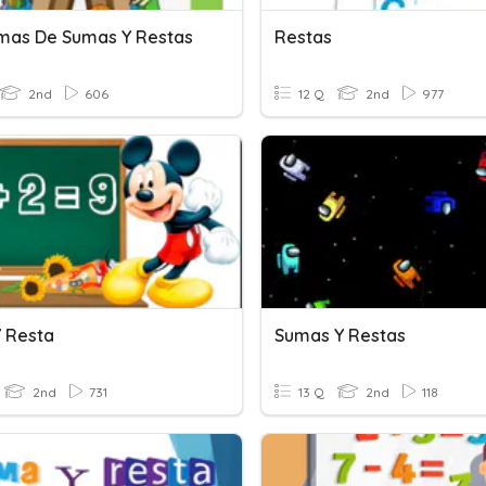
mas De Sumas Y Restas
Restas
2nd
606
12 Q
2nd
977
 Resta
Sumas Y Restas
2nd
731
13 Q
2nd
118