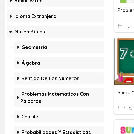
Bellas Artes
Proble
Idioma Extranjero
11 Q
Matemáticas
Geometría
Álgebra
Sentido De Los Números
Suma Y
Problemas Matemáticos Con
Palabras
10 Q
Cálculo
Probabilidades Y Estadísticas