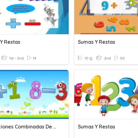
Y Restas
Sumas Y Restas
1st - 2nd
14
10 Q
2nd
50
Operaciones Combinadas De Suma Y Resta
Sumas Y Restas