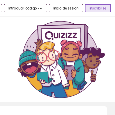
Introducir código •••
Inicio de sesión
Inscribirse