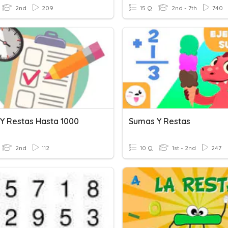
2nd
209
15 Q
2nd - 7th
740
Y Restas Hasta 1000
Sumas Y Restas
2nd
112
10 Q
1st - 2nd
247