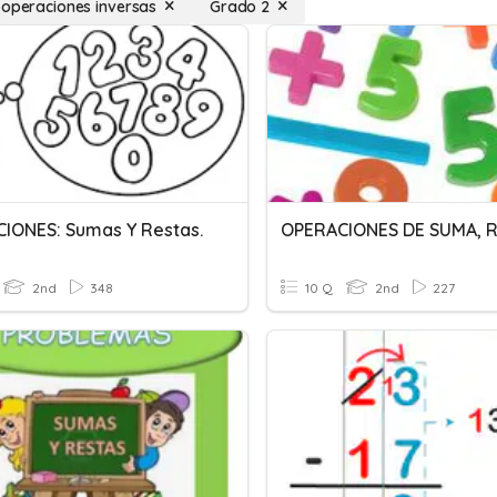
 operaciones inversas
Grado 2
IONES: Sumas Y Restas.
2nd
348
10 Q
2nd
227