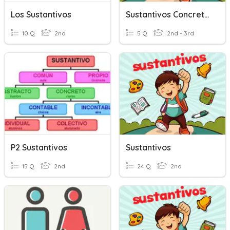
Los Sustantivos
Sustantivos Concretos Y Abstractos
10 Q
2nd
5 Q
2nd - 3rd
P2 Sustantivos
Sustantivos
15 Q
2nd
24 Q
2nd