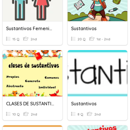
Sustantivos Femenino/Masculino
Sustantivos
15 Q
2nd
20 Q
1st - 2nd
CLASES DE SUSTANTIVOS
Sustantivos
10 Q
2nd
8 Q
2nd