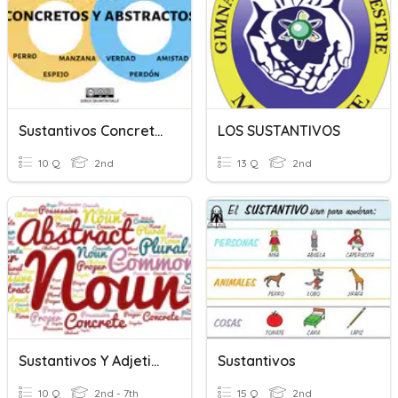
Sustantivos Concretos Y Abstractos
LOS SUSTANTIVOS
10 Q
2nd
13 Q
2nd
Sustantivos Y Adjetivos
Sustantivos
10 Q
2nd - 7th
15 Q
2nd