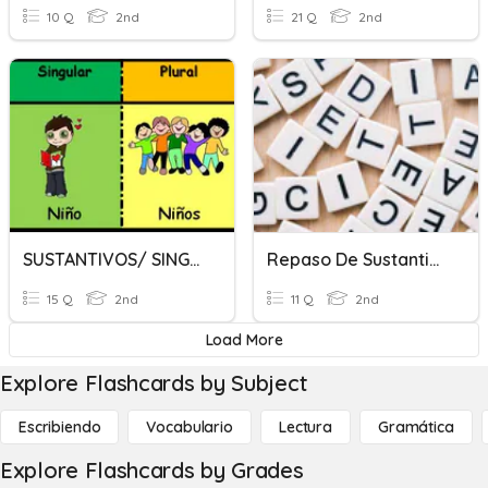
10 Q
2nd
21 Q
2nd
SUSTANTIVOS/ SINGULAR Y PLURAL
Repaso De Sustantivos Y Adjetivos
15 Q
2nd
11 Q
2nd
Load More
Explore Flashcards by Subject
Escribiendo
Vocabulario
Lectura
Gramática
Explore Flashcards by Grades