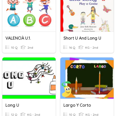
VALENCIÀ U.1.
Short U And Long U
10 Q
2nd
16 Q
KG - 2nd
Long U
Largo Y Corto
12 Q
KG - 2nd
10 Q
KG - 2nd