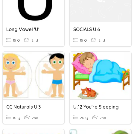
Long Vowel 'u'
SOCIALS U.6
15 Q
2nd
15 Q
2nd
CC Naturals U.3
U:12 You're Sleeping
10 Q
2nd
20 Q
2nd