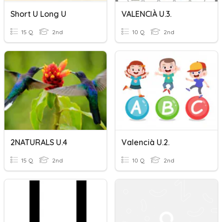
Short U Long U
VALENCIÀ U.3.
15 Q
2nd
10 Q
2nd
2NATURALS U.4
Valencià U.2.
15 Q
2nd
10 Q
2nd