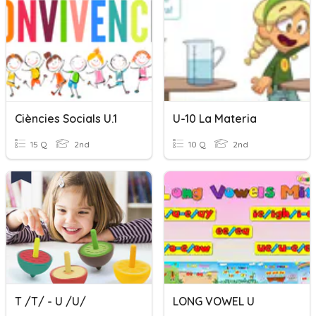
Ciències Socials U.1
U-10 La Materia
15 Q
2nd
10 Q
2nd
T /t/ - U /u/
LONG VOWEL U