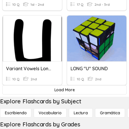
10 Q
1st - 2nd
17 Q
2nd - 3rd
Variant Vowels Long U
LONG "U" SOUND
10 Q
2nd
10 Q
2nd
Load More
Explore Flashcards by Subject
Escribiendo
Vocabulario
Lectura
Gramática
Explore Flashcards by Grades