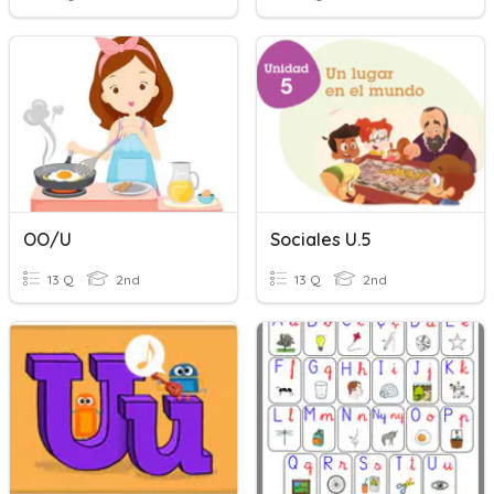
OO/U
Sociales U.5
13 Q
2nd
13 Q
2nd