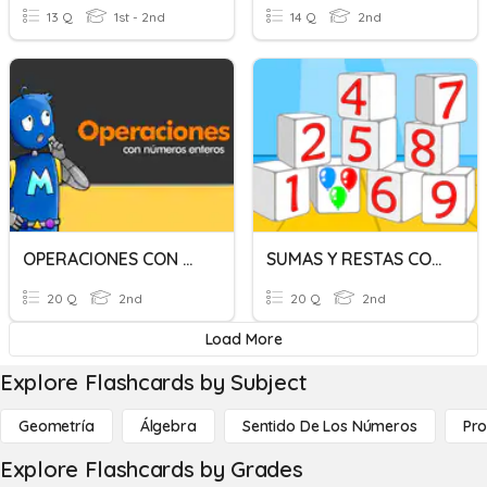
13 Q
1st - 2nd
14 Q
2nd
OPERACIONES CON NÚMEROS ENTEROS
SUMAS Y RESTAS CON LLEVADAS
20 Q
2nd
20 Q
2nd
Load More
Explore Flashcards by Subject
Geometría
Álgebra
Sentido De Los Números
Pro
Explore Flashcards by Grades