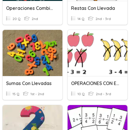
Operaciones Combinadas Con Números Enteros
Restas Con Llevada
20 Q
2nd
14 Q
2nd - 3rd
Sumas Con Llevadas
OPERACIONES CON ENTEROS
15 Q
1st - 2nd
10 Q
2nd - 3rd