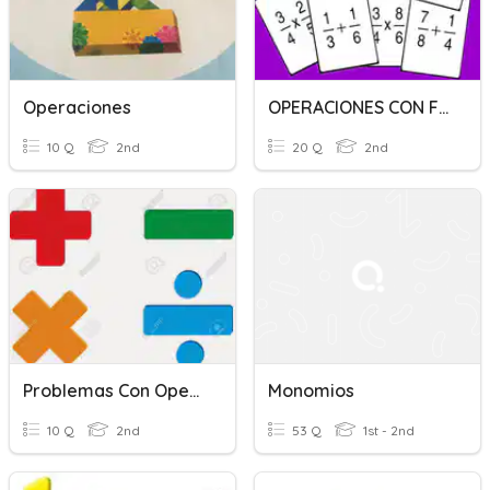
Operaciones
OPERACIONES CON FRACCIONES
10 Q
2nd
20 Q
2nd
Problemas Con Operaciones Básicas
Monomios
10 Q
2nd
53 Q
1st - 2nd