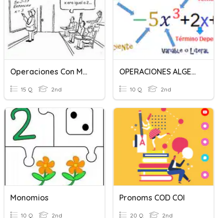
Operaciones Con Monomios Y Polinomios
OPERACIONES ALGEBRAICAS CON MONOMIOS: 2A
15 Q
2nd
10 Q
2nd
Monomios
Pronoms COD COI
10 Q
2nd
20 Q
2nd