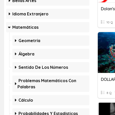
Bellas Artes
Dolan'
Idioma Extranjero
10 Q
Matemáticas
Geometría
Álgebra
Sentido De Los Números
DOLLA
Problemas Matemáticos Con
Palabras
8 Q
Cálculo
Probabilidades Y Estadísticas