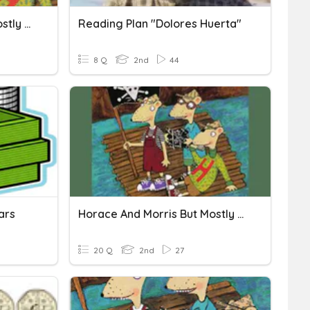
Horace And Morris But Mostly Dolores Spelling
Reading Plan "Dolores Huerta"
8 Q
2nd
44
ars
Horace And Morris But Mostly Dolores
20 Q
2nd
27