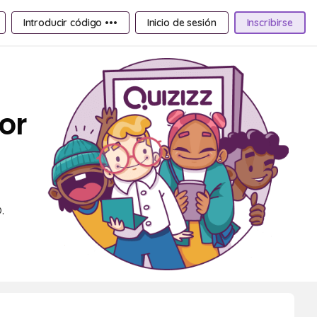
Introducir código •••
Inicio de sesión
Inscribirse
or
.