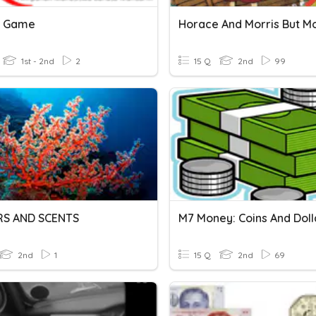
s Game
1st - 2nd
2
15 Q
2nd
99
RS AND SCENTS
M7 Money: Coins And Doll
2nd
1
15 Q
2nd
69