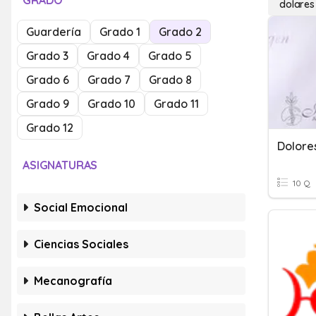
GRADO
dolares
Guardería
Grado 1
Grado 2
Grado 3
Grado 4
Grado 5
Grado 6
Grado 7
Grado 8
Grado 9
Grado 10
Grado 11
Grado 12
Dolore
ASIGNATURAS
10 Q
Social Emocional
Ciencias Sociales
Mecanografía