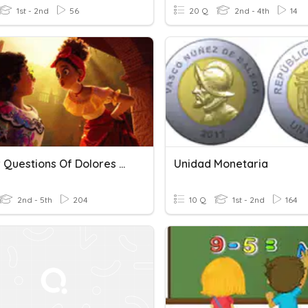
1st - 2nd
56
20 Q
2nd - 4th
14
Answer Questions Of Dolores Madrigal (from Encanto)
Unidad Monetaria
2nd - 5th
204
10 Q
1st - 2nd
164