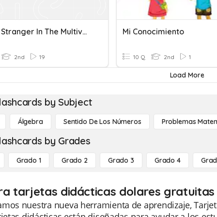
Doctor Stranger In The Multiverse Of Madnnes
Mi Conocimiento
2nd
19
10 Q
2nd
1
Load More
lashcards by Subject
Álgebra
Sentido De Los Números
Problemas Matem
lashcards by Grades
Grado 1
Grado 2
Grado 3
Grado 4
Grad
ra tarjetas didácticas dolares gratuita
amos nuestra nueva herramienta de aprendizaje, Tarjet
rjetas didácticas están diseñadas para ayudar a los e