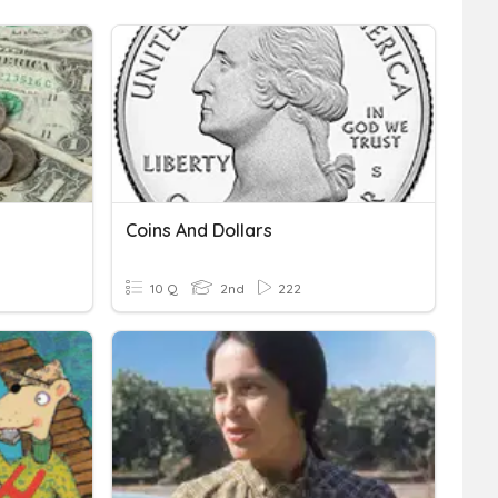
Coins And Dollars
10 Q
2nd
222