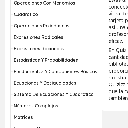
Operaciones Con Monomios
concepto
vibrante
Cuadrático
tarjeta 
Operaciones Polinómicas
así una 
profeso
Expresiones Radicales
eficaz.
Expresiones Racionales
En Quizi
cantidad
Estadísticas Y Probabilidades
bibliote
proporci
Fundamentos Y Componentes Básicos
nuestra 
Ecuaciones Y Desigualdades
Quizizz 
que la c
Sistema De Ecuaciones Y Cuadrática
también 
Números Complejos
Matrices