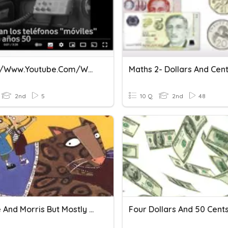
Https://www.youtube.com/watch?v=c8AAQ1iH7FU
Maths 2- Dollars And Cen
2nd
5
10 Q
2nd
48
Horace And Morris But Mostly Dolores Vocabulary
Four Dollars And 50 Cent