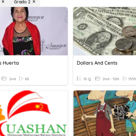
Grado 2
s Huerta
Dollars And Cents
2nd
65
10 Q
2nd - 12th
1335