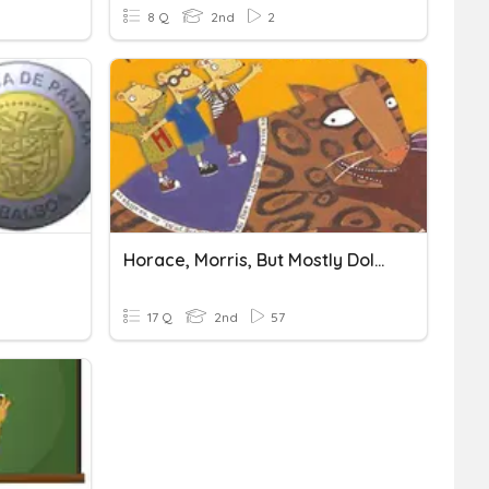
8 Q
2nd
2
Horace, Morris, But Mostly Dolores Vocab Quiz
17 Q
2nd
57