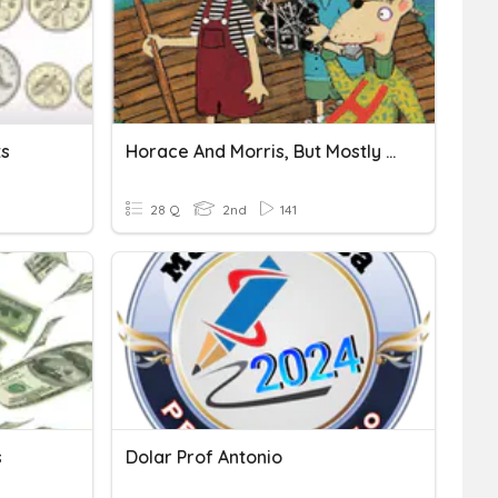
ts
Horace And Morris, But Mostly Dolores
28 Q
2nd
141
s
Dolar Prof Antonio