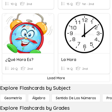
10 Q
2nd
15 Q
1st - 2nd
¿Qué Hora Es?
La Hora
20 Q
2nd
14 Q
2nd
Load More
Explore Flashcards by Subject
Geometría
Álgebra
Sentido De Los Números
Pro
Explore Flashcards by Grades