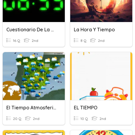
Cuestionario De La Hora
La Hora Y Tiempo
16 Q
2nd
8 Q
2nd
El Tiempo Atmosferico
EL TIEMPO
20 Q
2nd
10 Q
2nd