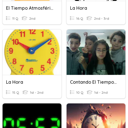
El Tiempo Atmosférico
La Hora
11 Q
2nd
16 Q
2nd - 3rd
La Hora
Contando El Tiempo En Horas
15 Q
1st - 2nd
10 Q
1st - 2nd