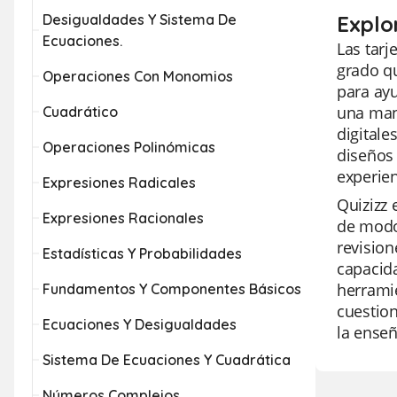
Desigualdades Y Sistema De
Explo
Ecuaciones.
Las tarj
grado qu
Operaciones Con Monomios
para ay
una mane
Cuadrático
digitale
Operaciones Polinómicas
diseños 
experien
Expresiones Radicales
Quizizz 
Expresiones Racionales
de modos
revisio
Estadísticas Y Probabilidades
capacida
herramie
Fundamentos Y Componentes Básicos
cuestion
Ecuaciones Y Desigualdades
la enseñ
Sistema De Ecuaciones Y Cuadrática
Números Complejos