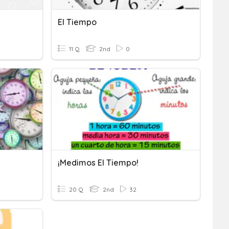
El Tiempo
11 Q
2nd
0
¡Medimos El Tiempo!
20 Q
2nd
32