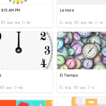
 8.15 AM PM
La Hora
2nd - 3rd
30
20 Q
2nd - 5th
10
a
El Tiempo
2nd
142
10 Q
2nd
3