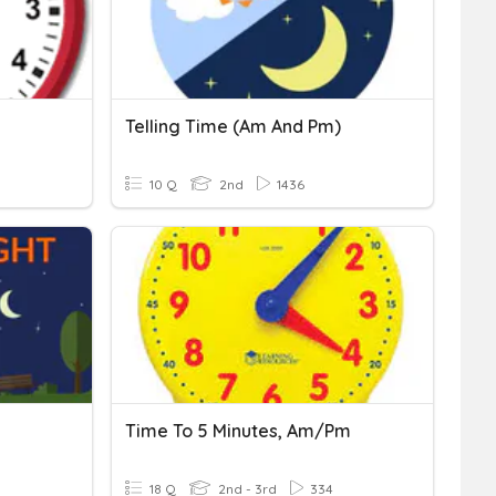
Telling Time (am And Pm)
10 Q
2nd
1436
Time To 5 Minutes, Am/pm
18 Q
2nd - 3rd
334