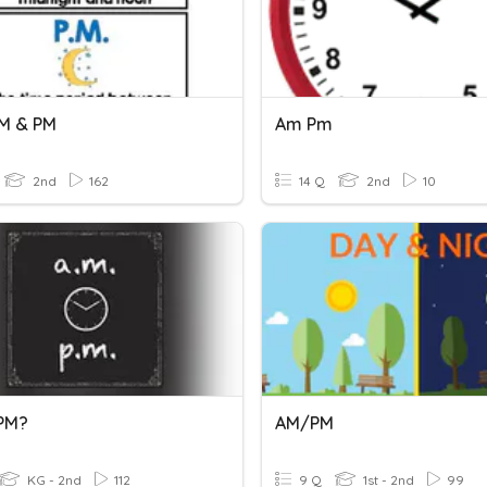
M & PM
Am Pm
2nd
162
14 Q
2nd
10
PM?
AM/PM
KG - 2nd
112
9 Q
1st - 2nd
99