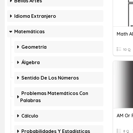
Bellas Artes
Idioma Extranjero
Matemáticas
Math A
Geometría
10 Q
Álgebra
Sentido De Los Números
Problemas Matemáticos Con
Palabras
AM Or 
Cálculo
Probabilidades Y Estadísticas
8 Q