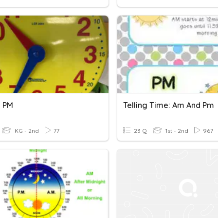
 PM
Telling Time: Am And Pm
KG - 2nd
77
23 Q
1st - 2nd
967