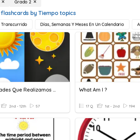
Grado 2
 flashcards by Tiempo topics
Transcurrido
Días, Semanas Y Meses En Un Calendario
A
Actividades Que Realizamos Durante Los Periodos AM Y PM
What Am I ?
2nd - 12th
57
17 Q
1st - 2nd
194