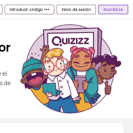
Introducir código •••
Inicio de sesión
Inscribirse
or
 el
s de