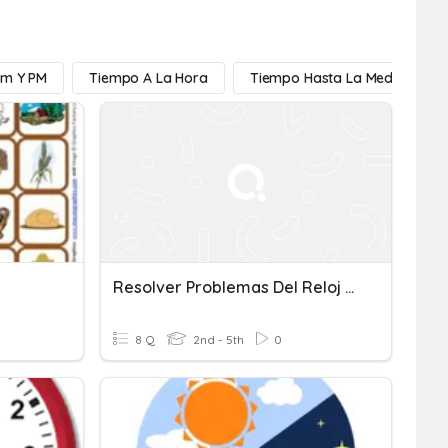
m Y PM
Tiempo A La Hora
Tiempo Hasta La Media Hora
Resolver Problemas Del Reloj Con Am Y Pm.
8 Q
2nd - 5th
0