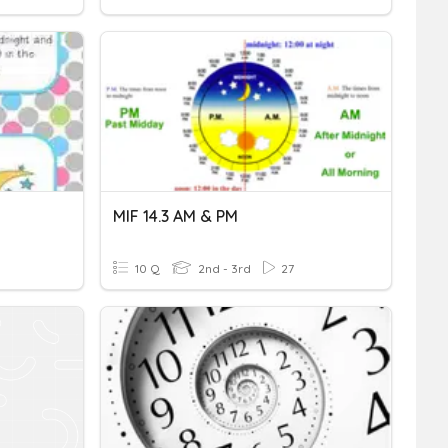
MIF 14.3 AM & PM
10 Q
2nd - 3rd
27