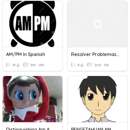
AM/PM In Spanish
Resolver Problemas Del Reloj Con Am Y Pm.
14 Q
5th - 6th
8 Q
2nd - 5th
Distinguishing Am And Pm
PENGETAHUAN AM