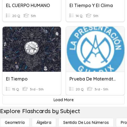
EL CUERPO HUMANO
El Tiempo Y El Clima
20 Q
5th
14 Q
5th
El Tiempo
Prueba De Matemáticas: El Tiempo.
15 Q
3rd - 5th
20 Q
3rd - 5th
Load More
Explore Flashcards by Subject
Geometría
Álgebra
Sentido De Los Números
Pro