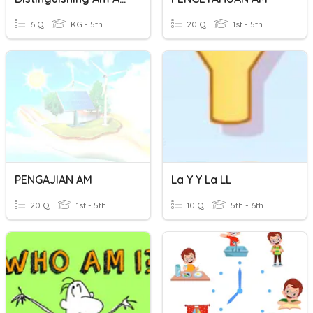
6 Q
KG - 5th
20 Q
1st - 5th
PENGAJIAN AM
La Y Y La LL
20 Q
1st - 5th
10 Q
5th - 6th