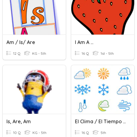
Am / Is/ Are
I Am A ...
12 Q
KG - 5th
16 Q
1st - 5th
Is, Are, Am
El Clima / El Tiempo Atmosférico
10 Q
KG - 5th
16 Q
5th