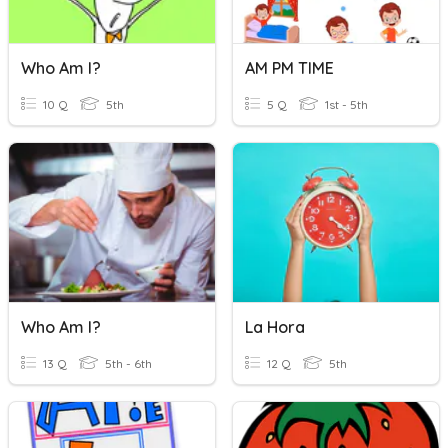
Who Am I?
AM PM TIME
10 Q
5th
5 Q
1st - 5th
Who Am I?
La Hora
13 Q
5th - 6th
12 Q
5th