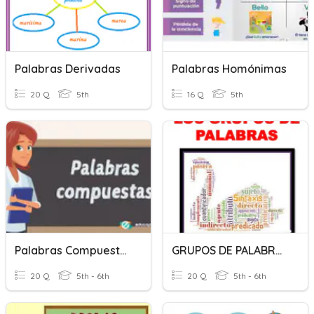
Palabras Derivadas
Palabras Homónimas
20 Q
5th
16 Q
5th
Palabras Compuestas
GRUPOS DE PALABRAS
20 Q
5th - 6th
20 Q
5th - 6th