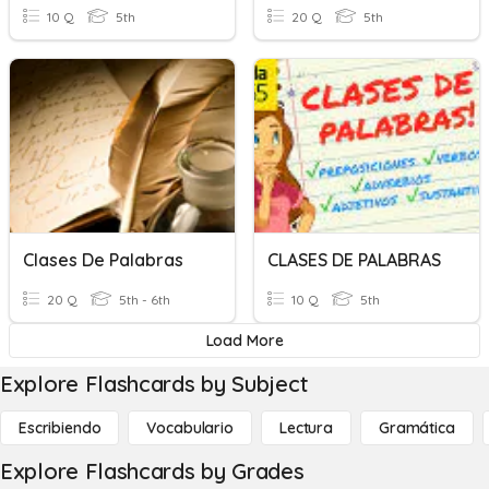
10 Q
5th
20 Q
5th
Clases De Palabras
CLASES DE PALABRAS
20 Q
5th - 6th
10 Q
5th
Load More
Explore Flashcards by Subject
Escribiendo
Vocabulario
Lectura
Gramática
Explore Flashcards by Grades