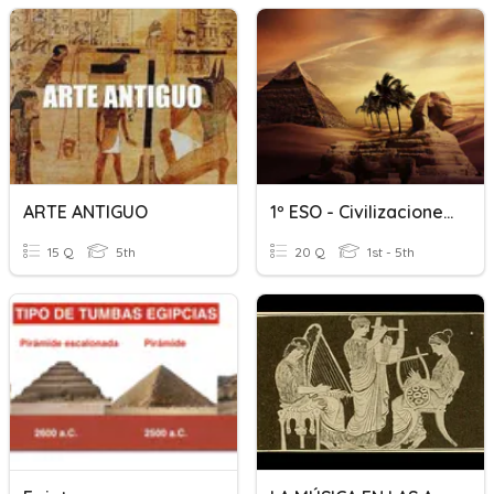
ARTE ANTIGUO
1º ESO - Civilizaciones Fluviales - Mesopotamia Y Egipto
15 Q
5th
20 Q
1st - 5th