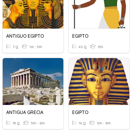
ANTIGUO EGIPTO
EGIPTO
7 Q
1st - 5th
42 Q
5th
ANTIGUA GRECIA
EGIPTO
18 Q
5th - 6th
16 Q
5th - 8th