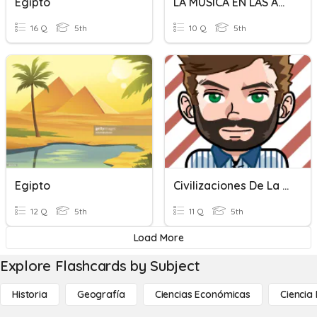
Egipto
LA MÚSICA EN LAS ANTIGUAS CIVILIZACIONES
16 Q
5th
10 Q
5th
Egipto
Civilizaciones De La Edad Antigua
12 Q
5th
11 Q
5th
Load More
Explore Flashcards by Subject
Historia
Geografía
Ciencias Económicas
Ciencia