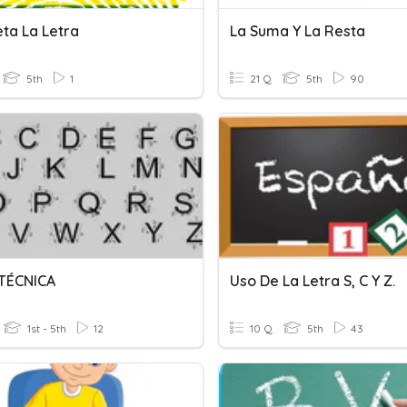
ta La Letra
La Suma Y La Resta
5th
1
21 Q
5th
90
TÉCNICA
Uso De La Letra S, C Y Z.
1st - 5th
12
10 Q
5th
43