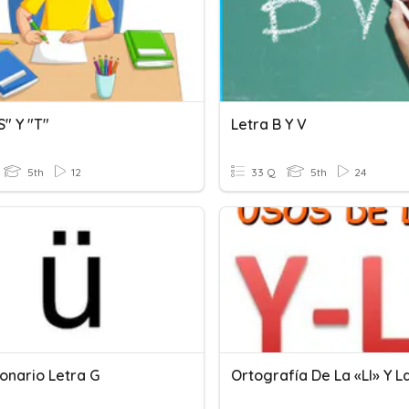
S" Y "T"
Letra B Y V
5th
12
33 Q
5th
24
onario Letra G