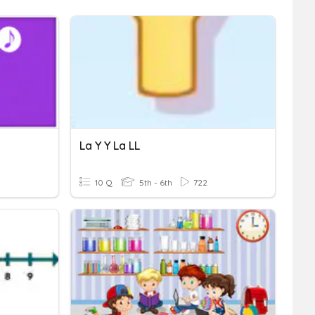
La Y Y La LL
10 Q
5th - 6th
722