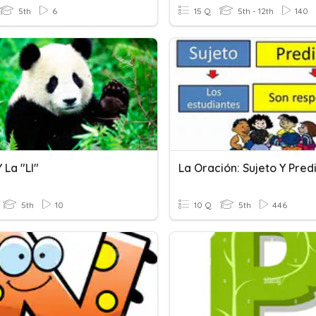
5th
6
15 Q
5th - 12th
140
 La "ll"
La Oración: Sujeto Y Pre
5th
10
10 Q
5th
446