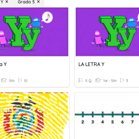
 Y
Grado 5
a Y
LA LETRA Y
5th
10
5 Q
1st - 5th
3