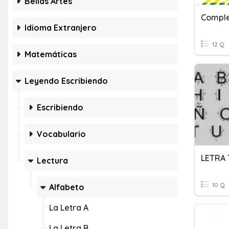
Bellas Artes
Comple
Idioma Extranjero
12 Q
Matemáticas
Leyendo Escribiendo
Escribiendo
Vocabulario
LETRA 
Lectura
10 Q
Alfabeto
La Letra A
La Letra B