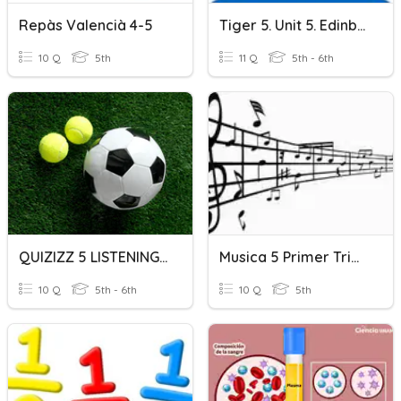
Repàs Valencià 4-5
Tiger 5. Unit 5. Edinburgh
10 Q
5th
11 Q
5th - 6th
QUIZIZZ 5 LISTENING 5
Musica 5 Primer Trimestre
10 Q
5th - 6th
10 Q
5th