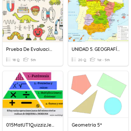
Prueba De Evaluación Tema 5
UNIDAD 5. GEOGRAFÍA DE ESPAÑA
18 Q
5th
20 Q
1st - 5th
015MatUT1QuizzizJerarquiaoperaciones
Geometría 5º