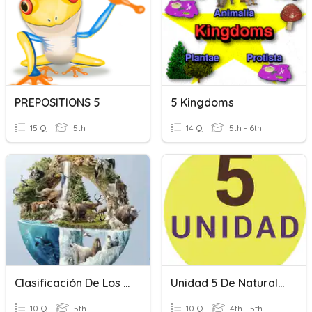
PREPOSITIONS 5
5 Kingdoms
15 Q
5th
14 Q
5th - 6th
Clasificación De Los Seres Vivos En Los 5 Reinos
Unidad 5 De Naturales
10 Q
5th
10 Q
4th - 5th