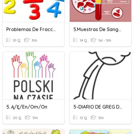
Problemas De Fracciones 5°
5.Muestras De Sangre 2
10 Q
5th
14 Q
1st - 5th
5. Ą/ę/en/om/on
5-DIARIO DE GREG DICIEMBRE
20 Q
5th
12 Q
5th