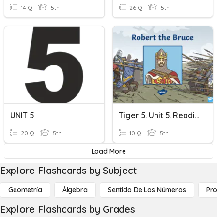
14 Q
5th
26 Q
5th
UNIT 5
Tiger 5. Unit 5. Reading
20 Q
5th
10 Q
5th
Load More
Explore Flashcards by Subject
Geometría
Álgebra
Sentido De Los Números
Pro
Explore Flashcards by Grades