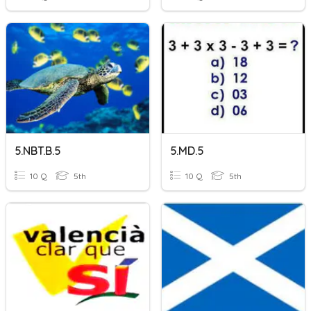
5.NBT.B.5
5.MD.5
10 Q
5th
10 Q
5th