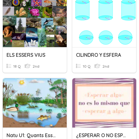
ELS ESSERS VIUS
CILINDRO Y ESFERA
18 Q
2nd
10 Q
2nd
Natu U1: Quants Essers Vius!
¿ESPERAR O NO ESPERAR?