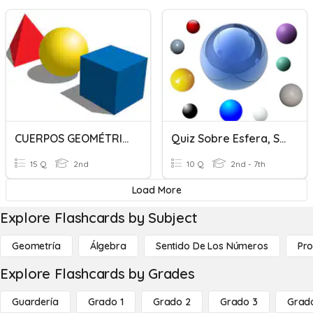
CUERPOS GEOMÉTRICOS
Quiz Sobre Esfera, Segundo Medio
15 Q
2nd
10 Q
2nd - 7th
Load More
Explore Flashcards by Subject
Geometría
Álgebra
Sentido De Los Números
Pro
Explore Flashcards by Grades
Guardería
Grado 1
Grado 2
Grado 3
Grad