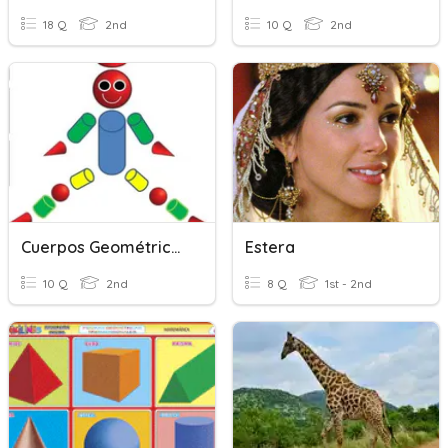
18 Q
2nd
10 Q
2nd
Cuerpos Geométricos
Estera
10 Q
2nd
8 Q
1st - 2nd