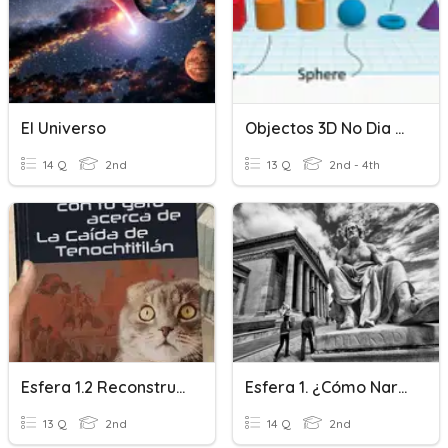
El Universo
Objectos 3D No Dia A Dia
14 Q
2nd
13 Q
2nd - 4th
Esfera 1.2 Reconstrucción De La Historia
Esfera 1. ¿Cómo Narro Mi Historia?
13 Q
2nd
14 Q
2nd