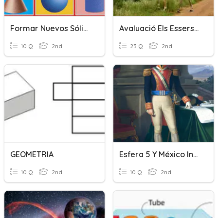
Formar Nuevos Sólidos
Avaluació Els Essers Vius 2n
10 Q
2nd
23 Q
2nd
GEOMETRIA
Esfera 5 Y México Independiente.
10 Q
2nd
10 Q
2nd