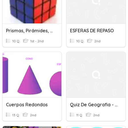
Prismas, Pirámides, Cilindros, Conos Y Esferas.
ESFERAS DE REPASO
10 Q
1st - 2nd
10 Q
2nd
Cuerpos Redondos
Quiz De Geografia - Esferas Da Terra
13 Q
2nd
11 Q
2nd