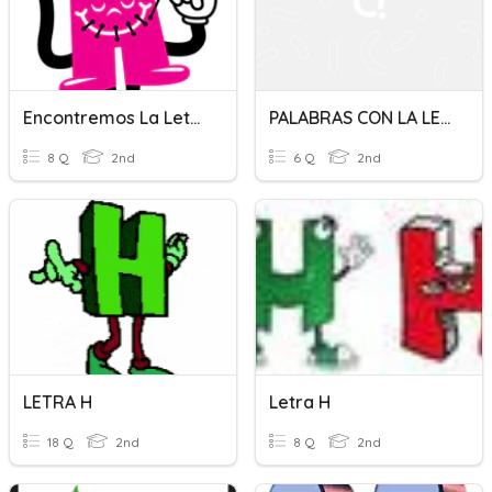
Encontremos La Letra "H"
PALABRAS CON LA LETRA H
8 Q
2nd
6 Q
2nd
LETRA H
Letra H
18 Q
2nd
8 Q
2nd