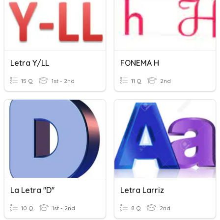
Letra Y/LL
FONEMA H
15 Q
1st - 2nd
11 Q
2nd
La Letra ''D''
Letra Larriz
10 Q
1st - 2nd
8 Q
2nd