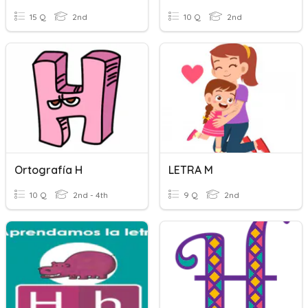
15 Q
2nd
10 Q
2nd
Ortografía H
LETRA M
10 Q
2nd - 4th
9 Q
2nd