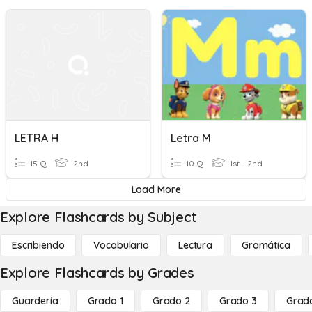
LETRA H
Letra M
15 Q
2nd
10 Q
1st - 2nd
Load More
Explore Flashcards by Subject
Escribiendo
Vocabulario
Lectura
Gramática
Explore Flashcards by Grades
Guardería
Grado 1
Grado 2
Grado 3
Grad