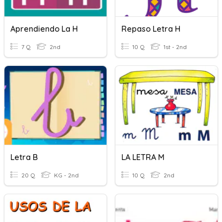
Aprendiendo La H
Repaso Letra H
7 Q
2nd
10 Q
1st - 2nd
Letra B
LA LETRA M
20 Q
KG - 2nd
10 Q
2nd