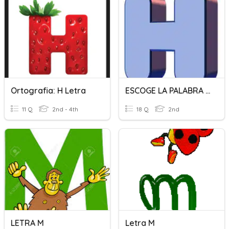
Ortografia: H Letra
ESCOGE LA PALABRA CORRECTA LETRA "H"
11 Q
2nd - 4th
18 Q
2nd
LETRA M
Letra M