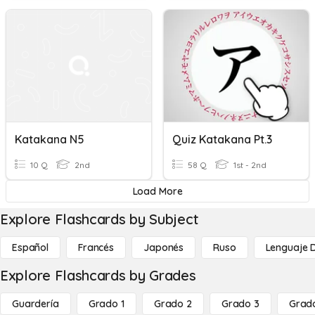
Katakana N5
Quiz Katakana Pt.3
10 Q
2nd
58 Q
1st - 2nd
Load More
Explore Flashcards by Subject
Español
Francés
Japonés
Ruso
Lenguaje 
Explore Flashcards by Grades
Guardería
Grado 1
Grado 2
Grado 3
Grad