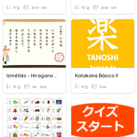
11 Q
2nd - Uni
10 Q
2nd - Uni
Ismétlés - Hiragana Katakana
Katakana Básico II
15 Q
1st - 2nd
8 Q
2nd