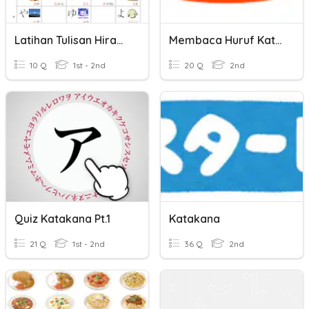
Latihan Tulisan Hiragana Dan Katakana
Membaca Huruf Katakana
10 Q
1st - 2nd
20 Q
2nd
Quiz Katakana Pt.1
Katakana
21 Q
1st - 2nd
36 Q
2nd