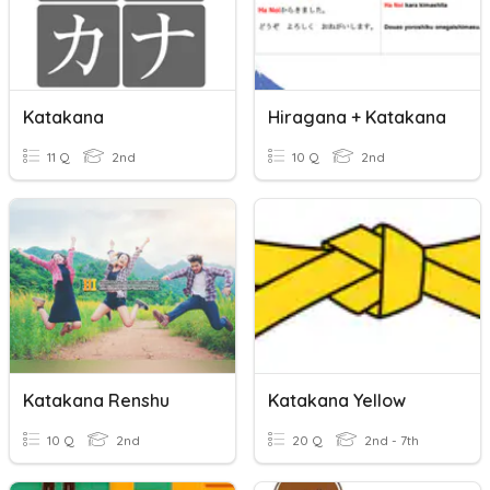
Katakana
Hiragana + Katakana
11 Q
2nd
10 Q
2nd
Katakana Renshu
Katakana Yellow
10 Q
2nd
20 Q
2nd - 7th