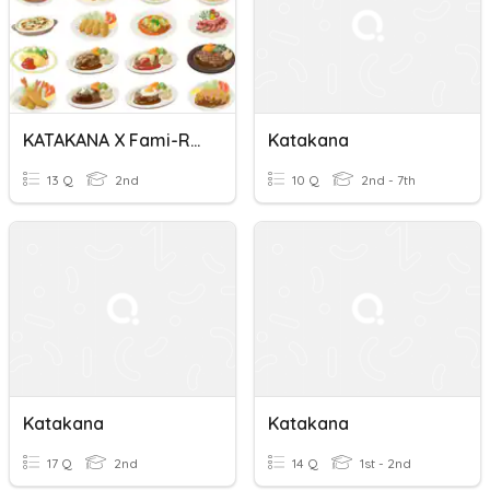
KATAKANA X Fami-Res (family Restaurant)
Katakana
13 Q
2nd
10 Q
2nd - 7th
Katakana
Katakana
17 Q
2nd
14 Q
1st - 2nd