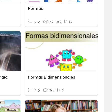
Formas
10 Q
KG - 3rd
50
rgía
Formas Bidimensionales
10 Q
3rd
7