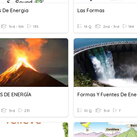
 De Energia
Las Formas
3rd - 5th
135
14 Q
2nd - 3rd
144
S DE ENERGÍA
Formas Y Fuentes De Ene
3rd
231
10 Q
3rd
7