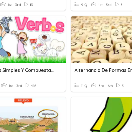
1st - 3rd
13
9 Q
1st - 3rd
8
Formas Simples Y Compuestas Del Verbo
1st - 3rd
416
11 Q
3rd - 6th
5