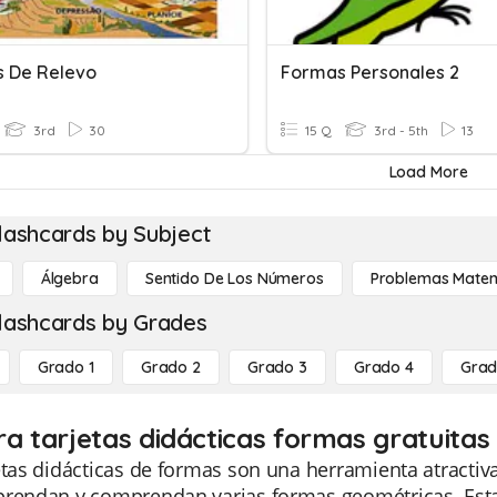
 De Relevo
Formas Personales 2
3rd
30
15 Q
3rd - 5th
13
Load More
lashcards by Subject
Álgebra
Sentido De Los Números
Problemas Matem
lashcards by Grades
Grado 1
Grado 2
Grado 3
Grado 4
Grad
ra tarjetas didácticas formas gratuitas
etas didácticas de formas son una herramienta atractiva
prendan y comprendan varias formas geométricas. Estas