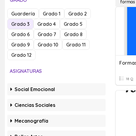
GRADO
formas
Guardería
Grado 1
Grado 2
Grado 3
Grado 4
Grado 5
Grado 6
Grado 7
Grado 8
Grado 9
Grado 10
Grado 11
Grado 12
Formas
ASIGNATURAS
18 Q
Social Emocional
Ciencias Sociales
Mecanografía