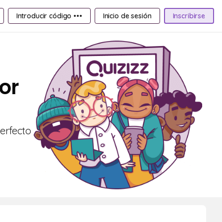
Introducir código •••
Inicio de sesión
Inscribirse
or
Perfecto