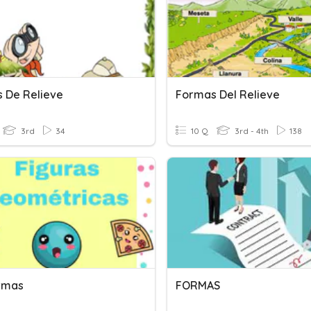
 De Relieve
Formas Del Relieve
3rd
34
10 Q
3rd - 4th
138
rmas
FORMAS