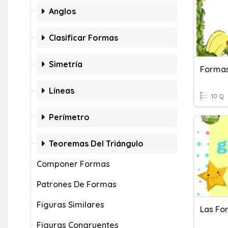
Anglos
Clasificar Formas
Simetría
Formas
Líneas
10 Q
Perímetro
Teoremas Del Triángulo
Componer Formas
Patrones De Formas
Figuras Similares
Las Fo
Figuras Congruentes