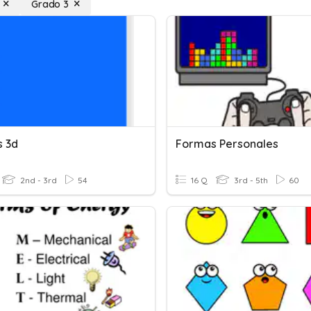
Grado 3
 3d
Formas Personales
2nd - 3rd
54
16 Q
3rd - 5th
60