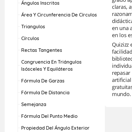
Ángulos Inscritos
claras, 
razonam
Área Y Circunferencia De Círculos
didáctic
Triangulos
en una a
en los e
Círculos
Quizizz 
Rectas Tangentes
facilida
bibliote
Congruencia En Triángulos
individu
Isósceles Y Equiláteros
repasar 
artifici
Fórmula De Garzas
gratuita
Fórmula De Distancia
mundo.
Semejanza
Fórmula Del Punto Medio
Propiedad Del Ángulo Exterior