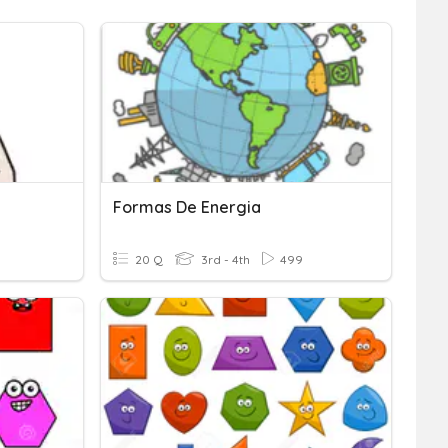
Formas De Energia
20 Q
3rd - 4th
499