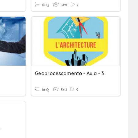
10 Q
3rd
2
Geoprocessamento - Aula - 3
16 Q
3rd
9