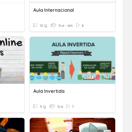
Aula Internacional
10 Q
3rd - 6th
8
Aula Invertida
9 Q
3rd
7