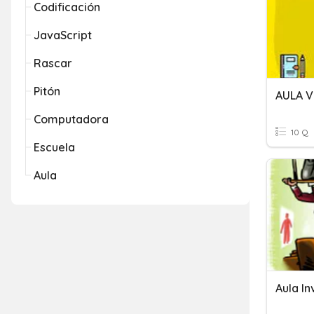
Codificación
JavaScript
Rascar
Pitón
AULA V
Computadora
10 Q
Escuela
Aula
Aula In