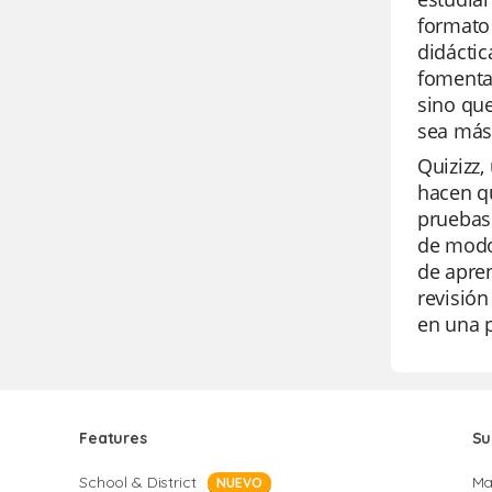
formato 
didáctic
fomentan
sino que
sea más 
Quizizz,
hacen qu
pruebas 
de modos
de apre
revisión
en una p
Features
Su
School & District
Ma
NUEVO