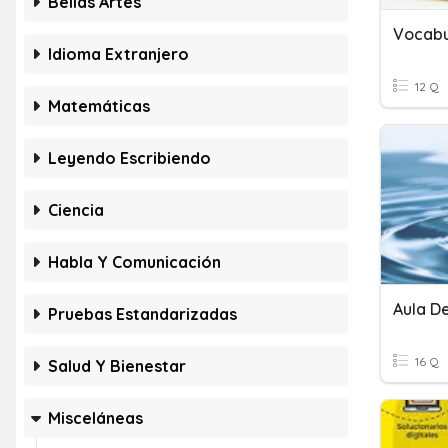
Bellas Artes
Vocabul
Idioma Extranjero
12 Q
Matemáticas
Leyendo Escribiendo
Ciencia
Habla Y Comunicación
Aula D
Pruebas Estandarizadas
16 Q
Salud Y Bienestar
Misceláneas