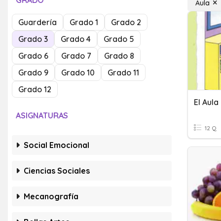
GRADO
Aula
Guardería
Grado 1
Grado 2
Grado 3
Grado 4
Grado 5
Grado 6
Grado 7
Grado 8
Grado 9
Grado 10
Grado 11
Grado 12
El Aula
ASIGNATURAS
12 Q
Social Emocional
Ciencias Sociales
Mecanografía