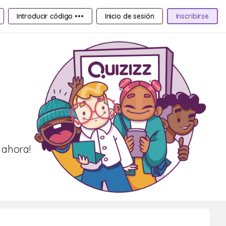
Introducir código •••
Inicio de sesión
Inscribirse
 ahora!