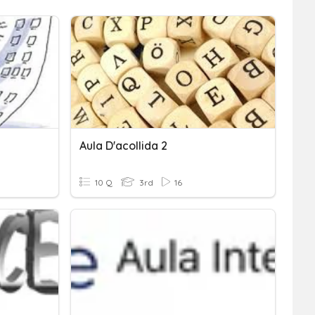
Aula D'acollida 2
10 Q
3rd
16