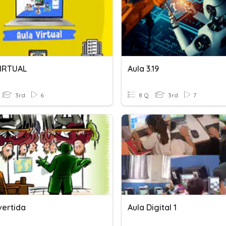
IRTUAL
Aula 3.19
3rd
6
8 Q
3rd
7
vertida
Aula Digital 1