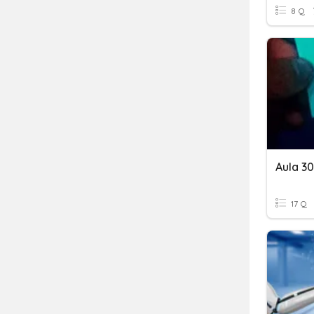
8 Q
Aula 30
17 Q