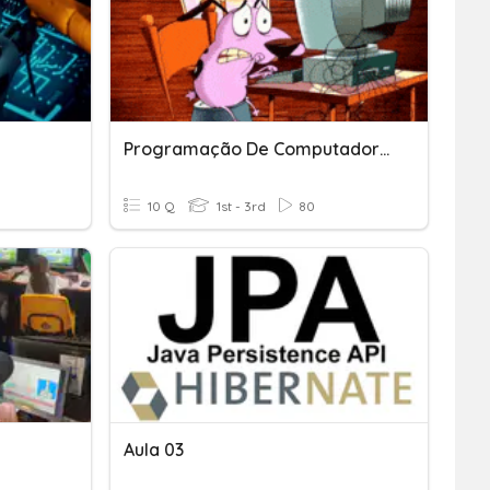
Programação De Computadores - Aula - 5
10 Q
1st - 3rd
80
Aula 03