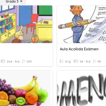
Grado 3
Aula Acollida Exàmen
2nd - 3rd
229
12 Q
1st - 3rd
58