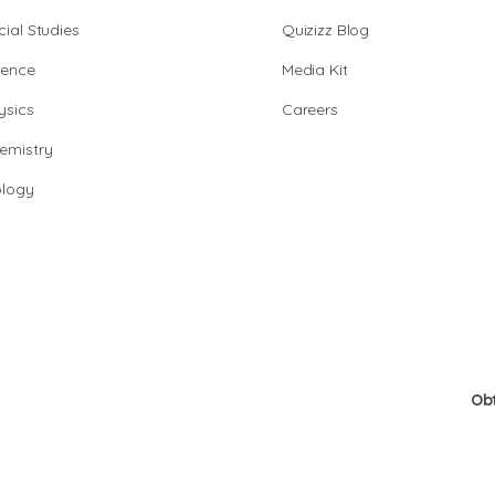
cial Studies
Quizizz Blog
ience
Media Kit
ysics
Careers
emistry
ology
Ob