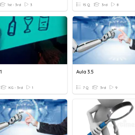
1st - 3rd
3
15 Q
3rd
8
1
Aula 3.5
KG - 3rd
1
7 Q
3rd
9