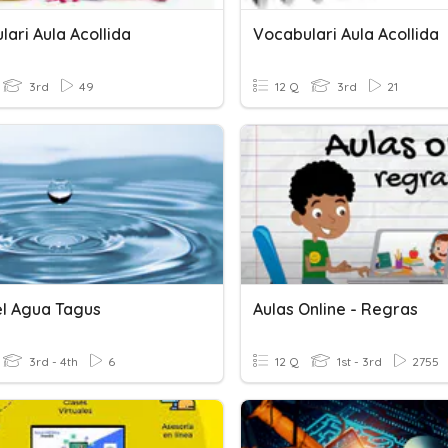
ari Aula Acollida
Vocabulari Aula Acollida
3rd
49
12 Q
3rd
21
el Agua Tagus
Aulas Online - Regras
3rd - 4th
6
12 Q
1st - 3rd
2755