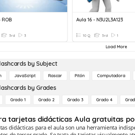
4 ROB
Aula 16 - N3U2L3A123
3rd
3
10 Q
3rd
1
Load More
lashcards by Subject
n
JavaScript
Rascar
Pitón
Computadora
lashcards by Grades
Grado 1
Grado 2
Grado 3
Grado 4
Grad
ra tarjetas didácticas Aula gratuitas p
etas didácticas para el aula son una herramienta indis
tes de tercer grado. Se trata de tarjetas visualmente 