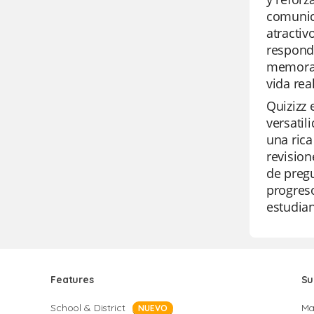
comunica
atractiv
responde
memorab
vida real
Quizizz 
versatil
una rica
revision
de preg
progreso
estudian
Features
Su
School & District
Ma
NUEVO