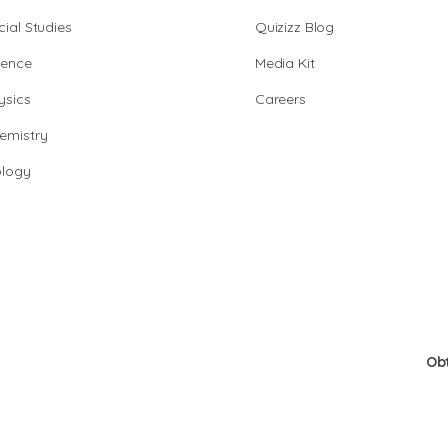
cial Studies
Quizizz Blog
ience
Media Kit
ysics
Careers
emistry
ology
Ob