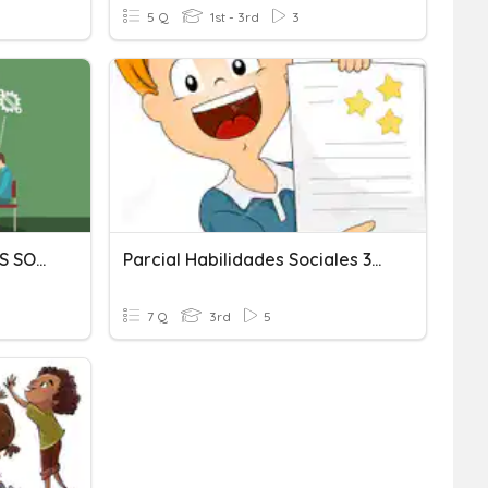
5 Q
1st - 3rd
3
ENCUESTA DE HABILIDADES SOCIALES
Parcial Habilidades Sociales 3º De Primaria
7 Q
3rd
5