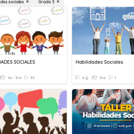
ades sociales
Grado 3
DADES SOCIALES
Habilidades Sociales
1st - 3rd
30
6 Q
3rd
1