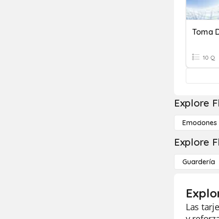
10 Q
Explore F
Emociones
Explore F
Guardería
Explo
Las tarj
y reforz