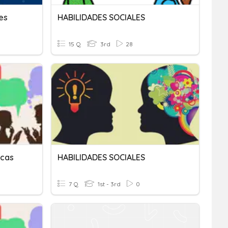
es
HABILIDADES SOCIALES
15 Q
3rd
28
icas
HABILIDADES SOCIALES
7 Q
1st - 3rd
0