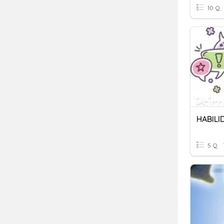
10 Q
HABILI
5 Q