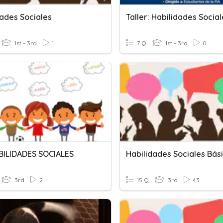
dades Sociales
Taller: Habilidades Social
1st - 3rd
1
7 Q
1st - 3rd
0
BILIDADES SOCIALES
Habilidades Sociales Bás
3rd
2
15 Q
3rd
43