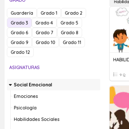
GRADO
Habilid
Guardería
Grado 1
Grado 2
Grado 3
Grado 4
Grado 5
Grado 6
Grado 7
Grado 8
Grado 9
Grado 10
Grado 11
Grado 12
HABILI
ASIGNATURAS
9 Q
Social Emocional
Emociones
Psicología
Habilidades Sociales