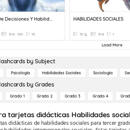
Toma De Decisiones Y Habilidades Sociales Primaria
HABILIDADES SOCIALES
3rd - 5th
10
10 Q
3rd
1
Load More
lashcards by Subject
Psicología
Habilidades Sociales
Sociología
Se
lashcards by Grades
Grado 1
Grado 2
Grado 3
Grado 4
Grad
ra tarjetas didácticas Habilidades socia
etas didácticas de habilidades sociales para tercer gr
ar habilidades interpersonales cruciales. Estas tarjet