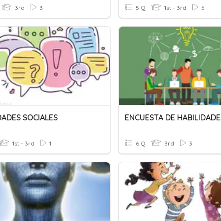
3rd
3
5 Q
1st - 3rd
5
DADES SOCIALES
1st - 3rd
1
6 Q
3rd
3