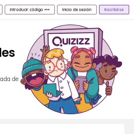
Introducir código •••
Inicio de sesión
Inscribirse
des
nada de