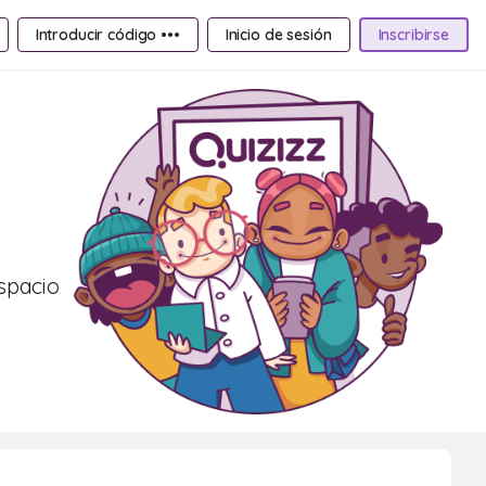
Introducir código •••
Inicio de sesión
Inscribirse
espacio