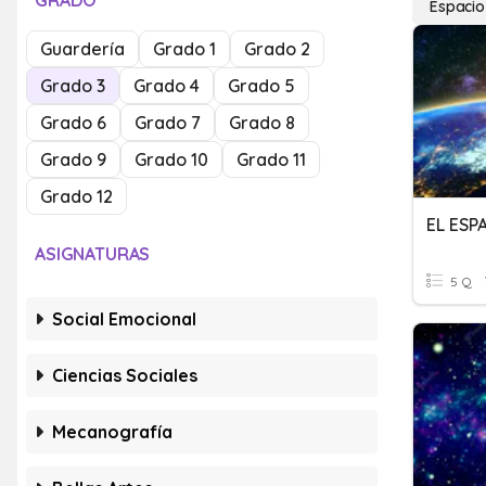
GRADO
Espacio
Guardería
Grado 1
Grado 2
Grado 3
Grado 4
Grado 5
Grado 6
Grado 7
Grado 8
Grado 9
Grado 10
Grado 11
Grado 12
EL ESP
ASIGNATURAS
5 Q
Social Emocional
Ciencias Sociales
Mecanografía