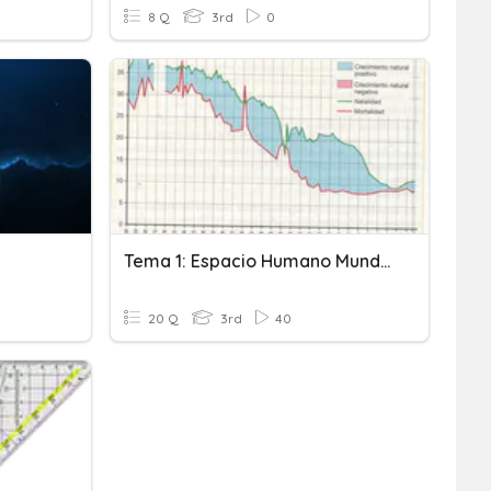
8 Q
3rd
0
Tema 1: Espacio Humano Mundial
20 Q
3rd
40