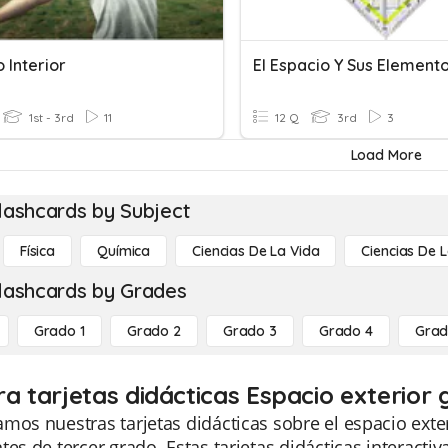
 Interior
El Espacio Y Sus Element
1st - 3rd
11
12 Q
3rd
3
Load More
lashcards by Subject
Física
Química
Ciencias De La Vida
Ciencias De L
lashcards by Grades
Grado 1
Grado 2
Grado 3
Grado 4
Grad
ra tarjetas didácticas Espacio exterior 
mos nuestras tarjetas didácticas sobre el espacio exte
tes de tercer grado. Estas tarjetas didácticas interacti