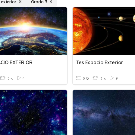
 exterior
Grado 3
ACIO EXTERIOR
Tes Espacio Exterior
3rd
4
5 Q
3rd
9