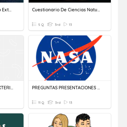
Cuanto Sabes Del Espacio Exterior?
Cuestionario De Ciencias Naturales (Espacio Exterior)
5 Q
3rd
13
GEOSISTEMA Y ESPACIO EXTERIOR
PREGUNTAS PRESENTACIONES EL ESPACIO
11 Q
3rd
13