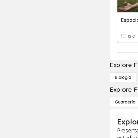
Espacio
12 Q
Explore F
Biología
Explore F
Guardería
Explo
Presenta
estudian