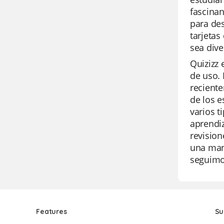
fascinan
para des
tarjetas
sea dive
Quizizz 
de uso. 
reciente
de los e
varios t
aprendi
revision
una mane
seguimos
Features
Su