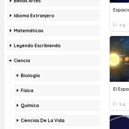
Bellas Artes
Espaci
Idioma Extranjero
5 Q
Matemáticas
Leyendo Escribiendo
Ciencia
Biología
El Espa
Física
5 Q
Química
Ciencias De La Vida