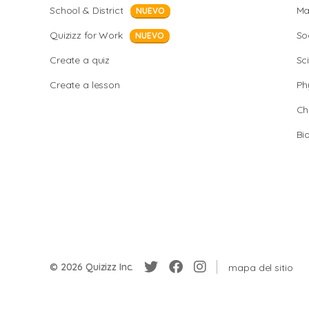
School & District
Ma
NUEVO
Quizizz for Work
So
NUEVO
Create a quiz
Sc
Create a lesson
Ph
Ch
Bi
© 2026 Quizizz Inc.
mapa del sitio