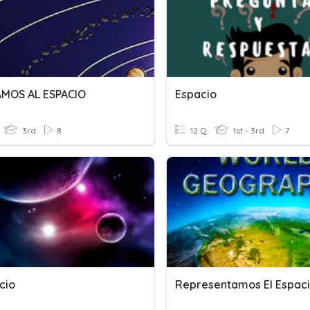
JAMOS AL ESPACIO
Espacio
3rd
8
12 Q
1st - 3rd
7
cio
Representamos El Espac