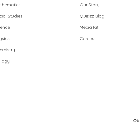
thematics
Our Story
cial Studies
Quizizz Blog
ience
Media Kit
ysics
Careers
emistry
ology
Ob