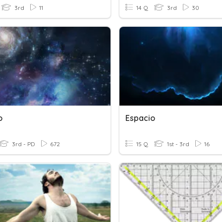
3rd
11
14 Q
3rd
30
o
Espacio
3rd - PD
672
15 Q
1st - 3rd
16