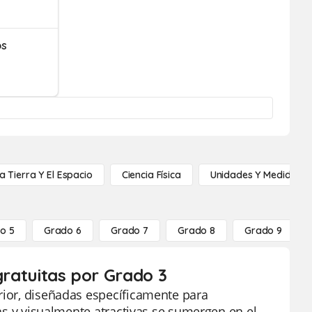
os
a Tierra Y El Espacio
Ciencia Física
Unidades Y Medidas
o 5
Grado 6
Grado 7
Grado 8
Grado 9
gratuitas por Grado 3
rior, diseñadas específicamente para
vas y visualmente atractivas se sumergen en el