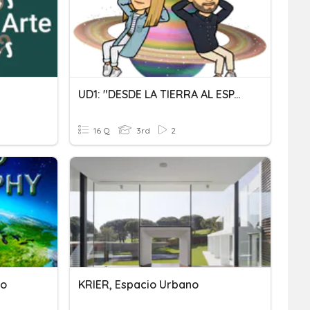
UD1: "DESDE LA TIERRA AL ESPACIO"
16 Q
3rd
2
io
KRIER, Espacio Urbano