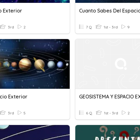
o Exterior
3rd
2
7 Q
1st - 3rd
9
cio Exterior
3rd
5
6 Q
1st - 3rd
2