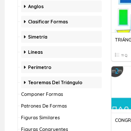
Anglos
Clasificar Formas
Simetría
TRIÁN
Líneas
11 Q
Perímetro
Teoremas Del Triángulo
Componer Formas
Patrones De Formas
Figuras Similares
CONGR
Figuras Congruentes