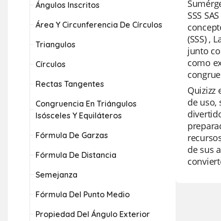
Sumérget
Ángulos Inscritos
SSS SAS 
Área Y Circunferencia De Círculos
concepto
(SSS) , 
Triangulos
junto co
como exc
Círculos
congruen
Rectas Tangentes
Quizizz 
de uso, 
Congruencia En Triángulos
divertid
Isósceles Y Equiláteros
prepara
Fórmula De Garzas
recursos
de sus a
Fórmula De Distancia
conviert
Semejanza
Fórmula Del Punto Medio
Propiedad Del Ángulo Exterior