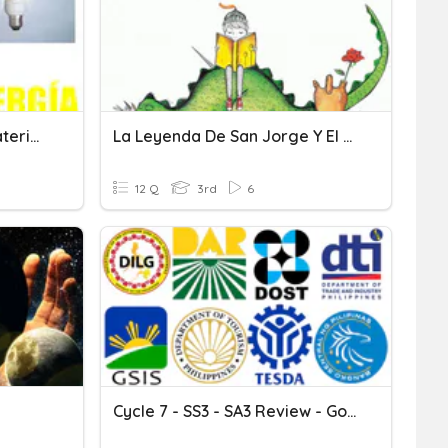
NATURALES SAN JUAN: Materia Y Energía
La Leyenda De San Jorge Y El Dragón
12 Q
3rd
6
Cycle 7 - SS3 - SA3 Review - Government Agencies