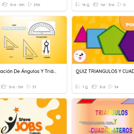
3rd - 5th
296
16 Q
1st - 3rd
0
Clasificación De Ángulos Y Triángulos
3rd - 5th
37
7 Q
3rd
34