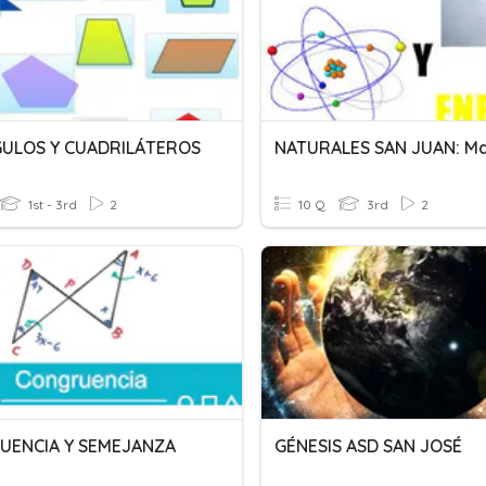
GULOS Y CUADRILÁTEROS
1st - 3rd
2
10 Q
3rd
2
UENCIA Y SEMEJANZA
GÉNESIS ASD SAN JOSÉ