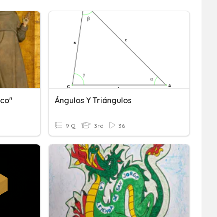
sco"
Ángulos Y Triángulos
9 Q
3rd
36