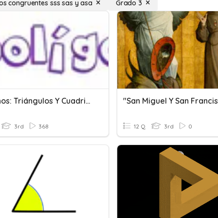
los congruentes sss sas y asa
Grado 3
Polígonos: Triángulos Y Cuadriláteros
"San Miguel Y San Franci
3rd
368
12 Q
3rd
0