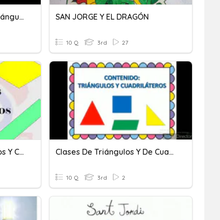
Conteo - Segmentos Y Triángulos
SAN JORGE Y EL DRAGÓN
10 Q
3rd
27
Clasificación De Triángulos Y Cuadriláteros
Clases De Triángulos Y De Cuadriláteros
10 Q
3rd
2