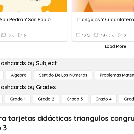
 San Pedro Y San Pablo
Triángulos Y Cuadriláter
3rd
6
10 Q
1st - 3rd
0
Load More
lashcards by Subject
Álgebra
Sentido De Los Números
Problemas Matem
lashcards by Grades
Grado 1
Grado 2
Grado 3
Grado 4
Grad
ra tarjetas didácticas triangulos congr
 3