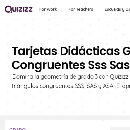
For Work
For Teachers
Escuelas y Di
Tarjetas Didácticas G
Congruentes Sss Sas
¡Domina la geometría de grado 3 con Quizizz!
triángulos congruentes: SSS, SAS y ASA. ¡El apr