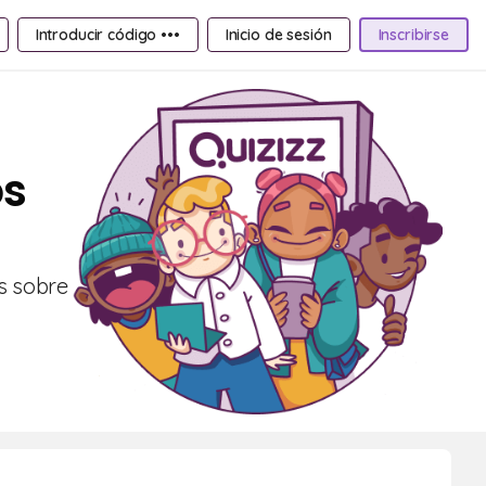
Introducir código •••
Inicio de sesión
Inscribirse
os
s sobre