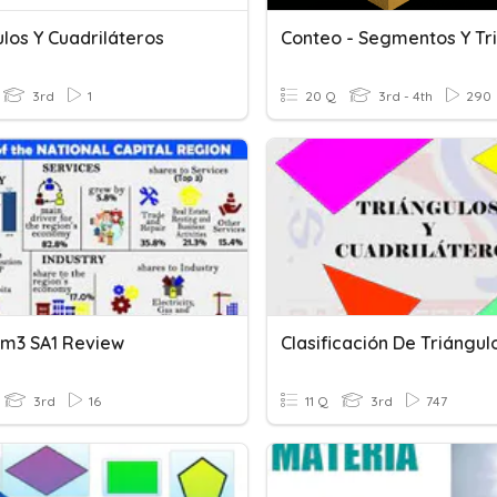
los Y Cuadriláteros
3rd
1
20 Q
3rd - 4th
290
rm3 SA1 Review
3rd
16
11 Q
3rd
747