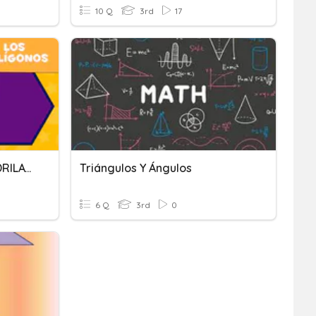
10 Q
3rd
17
QUIZ TRIANGULOS Y CUADRILATEROS
Triángulos Y Ángulos
6 Q
3rd
0