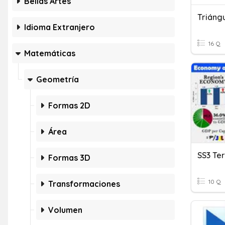
Bellas Artes
Triángu
Idioma Extranjero
16 Q
Matemáticas
Geometría
Formas 2D
Área
SS3 Te
Formas 3D
10 Q
Transformaciones
Volumen