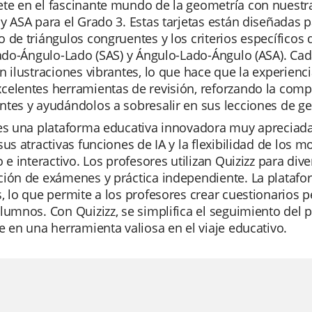
e en el fascinante mundo de la geometría con nuestra
y ASA para el Grado 3. Estas tarjetas están diseñadas 
 de triángulos congruentes y los criterios específico
Lado-Ángulo-Lado (SAS) y Ángulo-Lado-Ángulo (ASA). Cada
n ilustraciones vibrantes, lo que hace que la experienci
elentes herramientas de revisión, reforzando la compr
tes y ayudándolos a sobresalir en sus lecciones de g
es una plataforma educativa innovadora muy apreciada
sus atractivas funciones de IA y la flexibilidad de los
o e interactivo. Los profesores utilizan Quizizz para di
ción de exámenes y práctica independiente. La platafo
, lo que permite a los profesores crear cuestionarios 
lumnos. Con Quizizz, se simplifica el seguimiento del p
e en una herramienta valiosa en el viaje educativo.