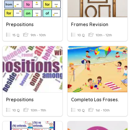
Prepositions
Frames Revision
15 Q
9th - 10th
10 Q
10th - 12th
Prepositions
Completa Las Frases.
10 Q
10th - 11th
10 Q
1st - 10th