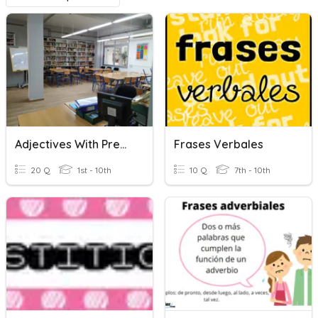
Adjectives With Prepositions
Frases Verbales
20 Q
1st - 10th
10 Q
7th - 10th