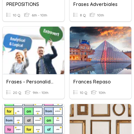
PREPOSITIONS
Frases Adverbiales
10 Q
6th - 10th
8 Q
10th
Frases - Personalidad
Frances Repaso
20 Q
9th - 10th
10 Q
10th