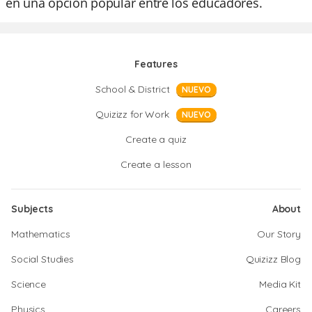
en una opción popular entre los educadores.
Features
School & District
NUEVO
Quizizz for Work
NUEVO
Create a quiz
Create a lesson
Subjects
About
Mathematics
Our Story
Social Studies
Quizizz Blog
Science
Media Kit
Physics
Careers