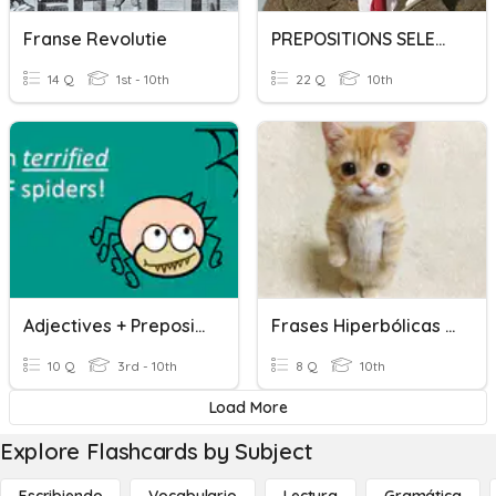
Franse Revolutie
PREPOSITIONS SELECTIVIDAD
14 Q
1st - 10th
22 Q
10th
Adjectives + Prepositions
Frases Hiperbólicas Actualización
10 Q
3rd - 10th
8 Q
10th
Load More
Explore Flashcards by Subject