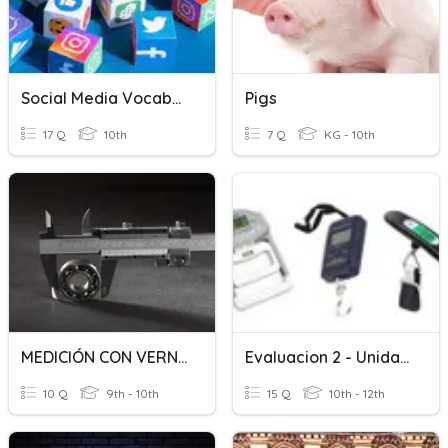
Social Media Vocabulary
Pigs
17 Q
10th
7 Q
KG - 10th
MEDICIÓN CON VERNIER
Evaluacion 2 - Unidades Y Conversiones
10 Q
9th - 10th
15 Q
10th - 12th