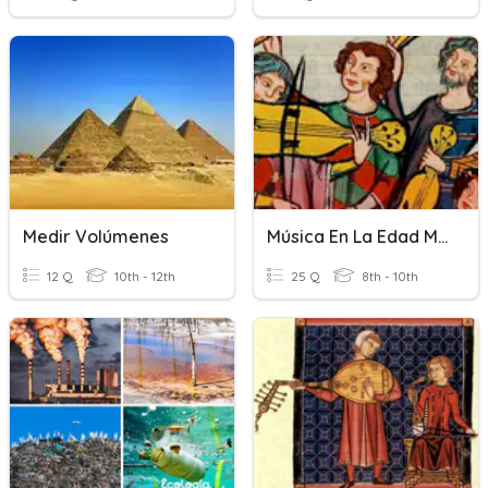
Medir Volúmenes
Música En La Edad Media
12 Q
10th - 12th
25 Q
8th - 10th