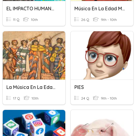
EL IMPACTO HUMANO EN EL MEDIO AMBIENTE.
Música En La Edad Media
11 Q
10th
26 Q
9th - 10th
La Música En La Edad Media (Div)
PIES
17 Q
10th
24 Q
9th - 10th