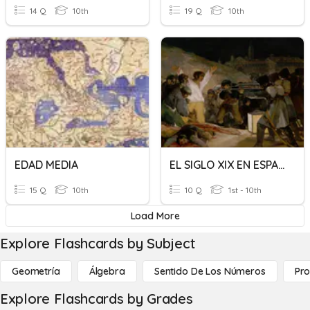
14 Q
10th
19 Q
10th
EDAD MEDIA
EL SIGLO XIX EN ESPAÑA
15 Q
10th
10 Q
1st - 10th
Load More
Explore Flashcards by Subject
Geometría
Álgebra
Sentido De Los Números
Pro
Explore Flashcards by Grades