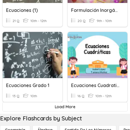
Ecuaciones (1)
Formulación Inorgánica. Escribir La Ecuación Química
21 Q
10th - 12th
20 Q
9th - 10th
Ecuaciones Grado 1
Ecuaciones Cuadraticas
13 Q
10th
16 Q
10th - 12th
Load More
Explore Flashcards by Subject