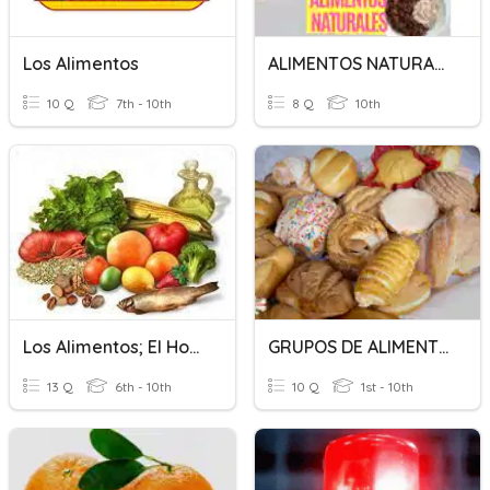
Los Alimentos
ALIMENTOS NATURALES Vs ALIMENTOS PROCESADOS
10 Q
7th - 10th
8 Q
10th
Los Alimentos; El Horario / Conversación
GRUPOS DE ALIMENTOS
13 Q
6th - 10th
10 Q
1st - 10th