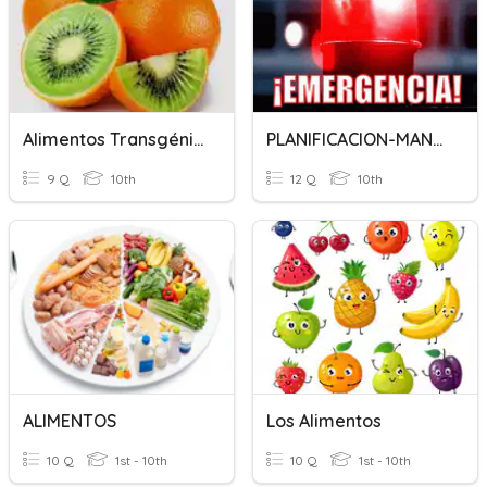
Alimentos Transgénicos
PLANIFICACION-MANEJO DE ALIMENTOS
9 Q
10th
12 Q
10th
ALIMENTOS
Los Alimentos
10 Q
1st - 10th
10 Q
1st - 10th