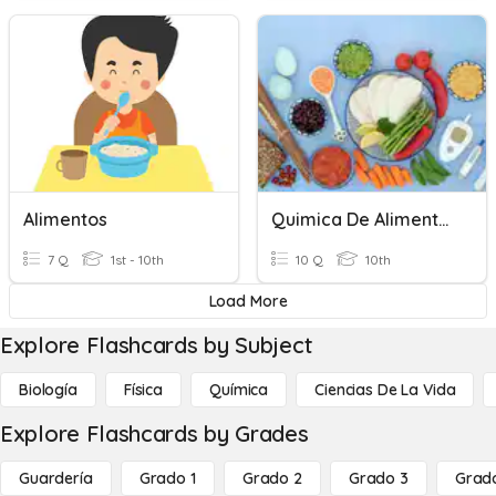
Alimentos
Quimica De Alimentos
7 Q
1st - 10th
10 Q
10th
Load More
Explore Flashcards by Subject
Biología
Física
Química
Ciencias De La Vida
Explore Flashcards by Grades
Guardería
Grado 1
Grado 2
Grado 3
Grad