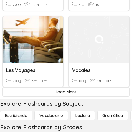
20 Q
10th - 11th
5 Q
10th
Les Voyages
Vocales
20 Q
9th - 10th
10 Q
1st - 10th
Load More
Explore Flashcards by Subject
Escribiendo
Vocabulario
Lectura
Gramática
Explore Flashcards by Grades