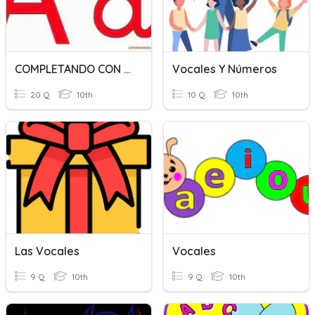
COMPLETANDO CON VOCALES
Vocales Y Números
20 Q
10th
10 Q
10th
Las Vocales
Vocales
9 Q
10th
9 Q
10th