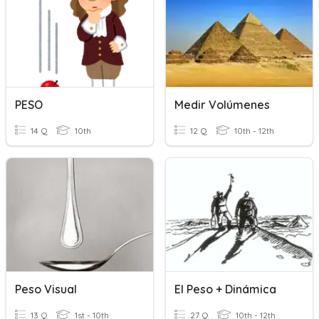
PESO
Medir Volúmenes
14 Q
10th
12 Q
10th - 12th
Peso Visual
El Peso + Dinámica
13 Q
1st - 10th
27 Q
10th - 12th