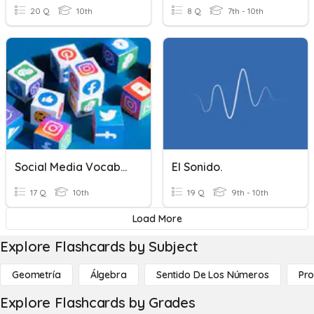
20 Q
10th
8 Q
7th - 10th
Social Media Vocabulary
El Sonido.
17 Q
10th
19 Q
9th - 10th
Load More
Explore Flashcards by Subject
Geometría
Álgebra
Sentido De Los Números
Pro
Explore Flashcards by Grades