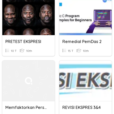
PRETEST EKSPRESI
Remedial PemDas 2
10 T
10th
15 T
10th
Memfaktorkan Persamaan Kuadrat
REVISI EKSPRES 3&4