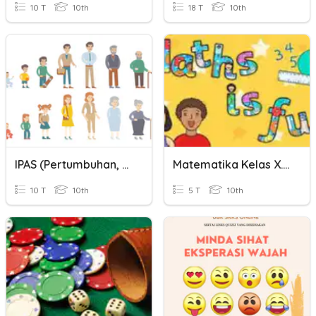
10 T
10th
18 T
10th
IPAS (Pertumbuhan, Perkembangan, Ekskresi, Adaptasi)
Matematika Kelas X.SMA --Memfaktorkan Persamaan Kuadrat--
10 T
10th
5 T
10th