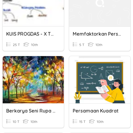
KUIS PROGDAS - X TKJ 1 (VAR, TIPE DATA, OPERATOR, EKSPRESI)
Memfaktorkan Persamaan Kuadrat XA12
25 T
10th
5 T
10th
Berkarya Seni Rupa Dua Dimensi (X)
Persamaan Kuadrat
10 T
10th
15 T
10th