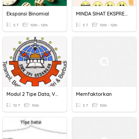
Ekspansi Binomial
MINDA SIHAT EKSPRESI WAJAH
5 T
10th - 12th
5 T
10th - 12th
Modul 2 Tipe Data, Variabel, Konstanta, Operator Dan Ekspresi
Memfaktorkan
10 T
10th
5 T
10th