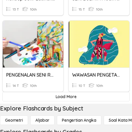
13 T
10th
15 T
10th
PENGENALAN SENI RUPA DI SEKITAR
WAWASAN PENGETAHUAN TARI
14 T
10th
10 T
10th
Load More
Explore Flashcards by Subject
Geometri
Aljabar
Pengertian Angka
Soal Kata 
Explore Flashcards by Grades