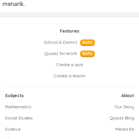
menarik.
Features
School & District
BARU
Quizizz for Work
BARU
Create a quiz
Create a lesson
Subjects
About
Mathematics
Our Story
Social Studies
Quizizz Blog
Science
Media Kit