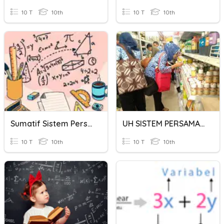
10 T
10th
10 T
10th
Sumatif Sistem Persamaan Linier
UH SISTEM PERSAMAAN LINIER 3 VARIABEL
10 T
10th
10 T
10th