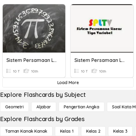
Sistem Persamaan Linear Tiga Variabel (2)
Sistem Persamaan Linear Tiga Variabel
10 T
10th
10 T
10th
Load More
Explore Flashcards by Subject
Geometri
Aljabar
Pengertian Angka
Soal Kata 
Explore Flashcards by Grades
Taman Kanak Kanak
Kelas 1
Kelas 2
Kelas 3