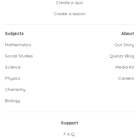
Create a quiz
Create a lesson
Subjects
About
Mathematics
Our Story
Social Studies
Quizizz Blog
Science
Media Kit
Physics
Careers
Chemistry
Biology
Support
F.A.Q.