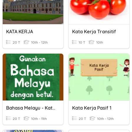
KATA KERJA
Kata Kerja Transitif
20 T
10th - 12th
10 T
10th
Bahasa Melayu - Kata Kerja
Kata Kerja Pasif 1
20 T
10th - 11th
20 T
10th - 12th