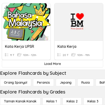
Kata Kerja UPSR
Kata Kerja
11 T
10th - 12th
20 T
10th - 11th
Load More
Explore Flashcards by Subject
Orang Spanyol
Perancis
Jepang
Rusia
Bah
Explore Flashcards by Grades
Taman Kanak Kanak
Kelas 1
Kelas 2
Kelas 3