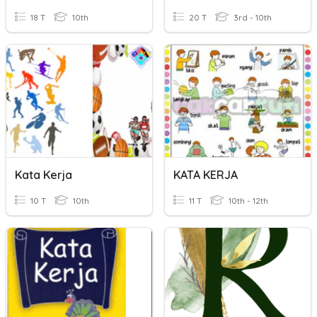
18 T
10th
20 T
3rd - 10th
Kata Kerja
KATA KERJA
10 T
10th
11 T
10th - 12th