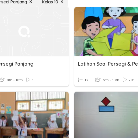
rsegi Panjang
Kelas 10
ersegi Panjang
8th - 10th
1
13 T
9th - 10th
291