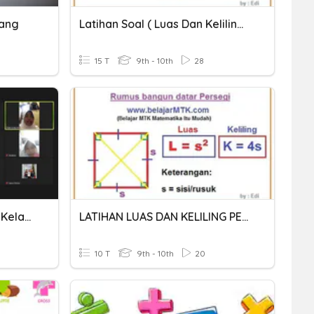
jang
Latihan Soal ( Luas Dan Keliling Persegi Panjang)
15 T
9th - 10th
28
Keliling Dan Luas Persegi Kelas 4
LATIHAN LUAS DAN KELILING PERSEGI
10 T
9th - 10th
20