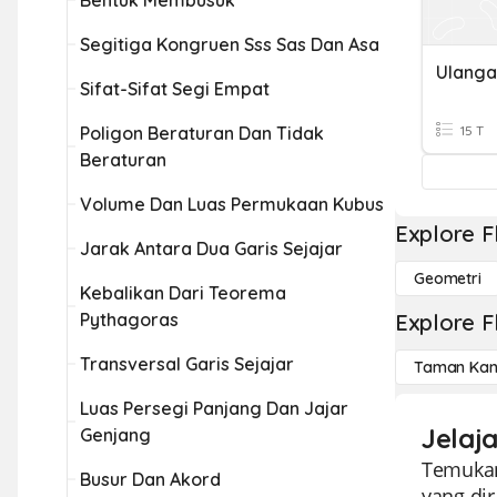
Bentuk Membusuk
Segitiga Kongruen Sss Sas Dan Asa
Sifat-Sifat Segi Empat
Poligon Beraturan Dan Tidak
15 T
Beraturan
Volume Dan Luas Permukaan Kubus
Explore F
Jarak Antara Dua Garis Sejajar
Geometri
Kebalikan Dari Teorema
Pythagoras
Explore F
Transversal Garis Sejajar
Taman Kan
Luas Persegi Panjang Dan Jajar
Jelaj
Genjang
Temukan
Busur Dan Akord
yang di