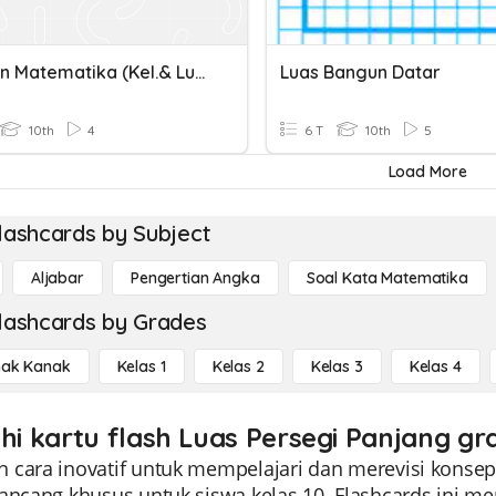
Ulangan Matematika (kel.& Luas Persegi, Persegi Panjang Dan
Luas Bangun Datar
10th
4
6 T
10th
5
Load More
lashcards by Subject
Aljabar
Pengertian Angka
Soal Kata Matematika
lashcards by Grades
ak Kanak
Kelas 1
Kelas 2
Kelas 3
Kelas 4
ahi kartu flash Luas Persegi Panjang gr
 cara inovatif untuk mempelajari dan merevisi konsep
rancang khusus untuk siswa kelas 10. Flashcards ini 