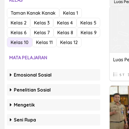
KELAS
Luas Pe
Taman Kanak Kanak
Kelas 1
Kelas 2
Kelas 3
Kelas 4
Kelas 5
Kelas 6
Kelas 7
Kelas 8
Kelas 9
Kelas 10
Kelas 11
Kelas 12
MATA PELAJARAN
Luas P
Emosional Sosial
5 T
Penelitian Sosial
Mengetik
Seni Rupa