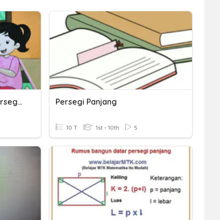
Latihan Soal Persegi & Persegi Panjang
Persegi Panjang
10 T
1st - 10th
5