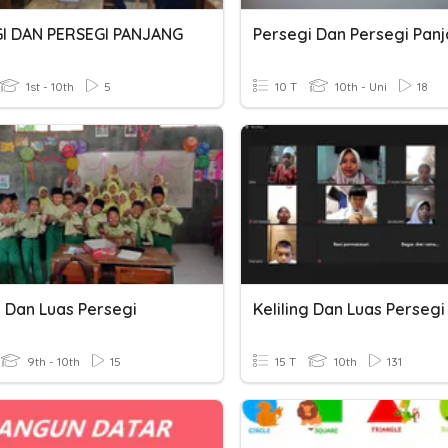
I DAN PERSEGI PANJANG
Persegi Dan Persegi Pan
1st - 10th
5
10 T
10th - Uni
18
g Dan Luas Persegi
9th - 10th
15
15 T
10th
131