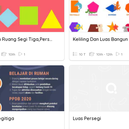
Bangun Ruang Segi Tiga,persegi Dan Persegi Panjang
10th
1
10 T
10th - 12th
1
egitiga
Luas Persegi