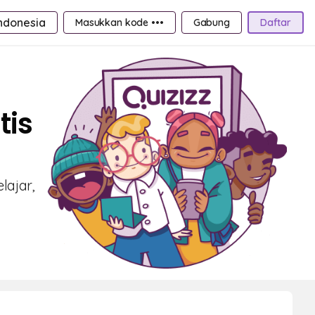
ndonesia
Masukkan kode •••
Gabung
Daftar
tis
lajar,