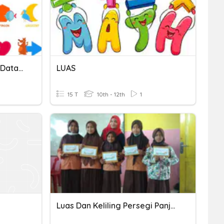
Keliling Dan Luas Bangun Datar Persegi Panjang
LUAS
15 T
10th - 12th
1
Luas Dan Keliling Persegi Panjang