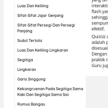
interak
Luas Dan Keliling
flash y
Sifat-Sifat Jajar Genjang
sehingg
sempurn
Sifat-Sifat Persegi Dan Persegi
efektif.
Panjang
Quizizz 
Sudut Tertulis
adalah 
disesua
Luas Dan Keliling Lingkaran
Dengan 
praktik 
Segitiga
Guru ju
Lingkaran
Garis Singgung
Kekongruenan Pada Segitiga Sama
Kaki Dan Segitiga Sama Sisi
Rumus Bangau