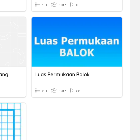
5 T
10th
0
jang
Luas Permukaan Balok
8 T
10th
68