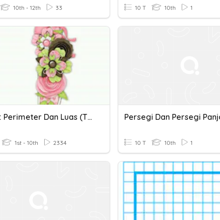
10th - 12th
33
10 T
10th
1
Bab 10 : Perimeter Dan Luas (Tingkatan 1)
Persegi Dan Persegi Pan
1st - 10th
2334
10 T
10th
1