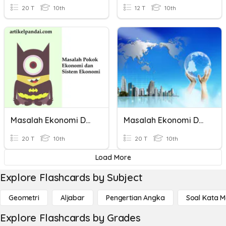
20 T
10th
12 T
10th
Masalah Ekonomi Dalam Sistem Ekonomi
Masalah Ekonomi Dan Sistem Ekonomi
20 T
10th
20 T
10th
Load More
Explore Flashcards by Subject
Geometri
Aljabar
Pengertian Angka
Soal Kata 
Explore Flashcards by Grades