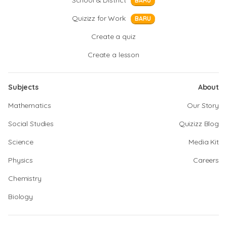
School & District
BARU
Quizizz for Work
BARU
Create a quiz
Create a lesson
Subjects
About
Mathematics
Our Story
Social Studies
Quizizz Blog
Science
Media Kit
Physics
Careers
Chemistry
Biology