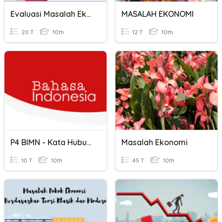
Evaluasi Masalah Ekonomi_X
MASALAH EKONOMI
20 T
10th
12 T
10th
P4 BIMN - Kata Hubung Waktu
Masalah Ekonomi
10 T
10th
45 T
10th