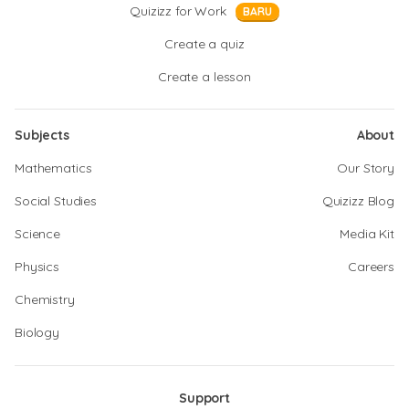
Quizizz for Work
BARU
Create a quiz
Create a lesson
Subjects
About
Mathematics
Our Story
Social Studies
Quizizz Blog
Science
Media Kit
Physics
Careers
Chemistry
Biology
Support