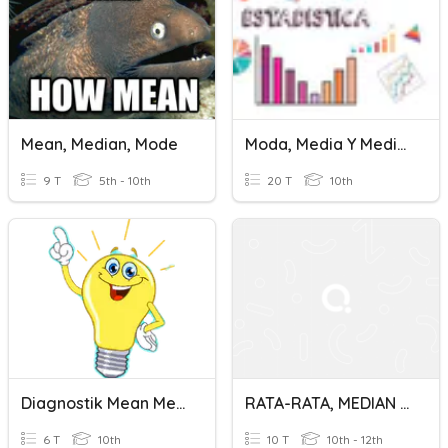
Mean, Median, Mode
Moda, Media Y Mediana
9 T
5th - 10th
20 T
10th
Diagnostik Mean Median Modus Data Kelompok
RATA-RATA, MEDIAN DAN MODUS
6 T
10th
10 T
10th - 12th