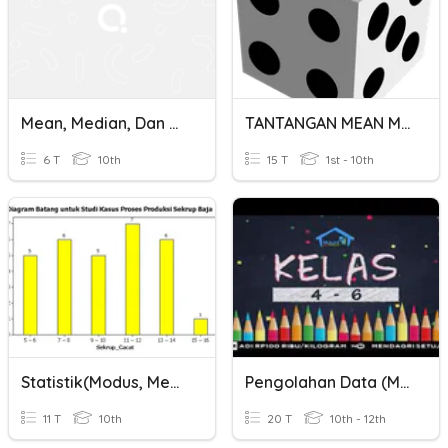
Mean, Median, Dan Modus
TANTANGAN MEAN MEDIAN MODUS
6 T
10th
15 T
1st - 10th
Statistik(Modus, Median, Mean)
Pengolahan Data (mean, Median, Modus)
11 T
10th
20 T
10th - 12th