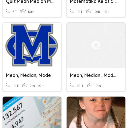
Quiz Mean Median Modus Pra Pembelajaran
Matematika Kelas 5 Mean Dan Modus
7 T
10th
10 T
10th - 12th
Mean, Median, Mode
Mean, Median , Modus
10 T
9th - 10th
20 T
10th