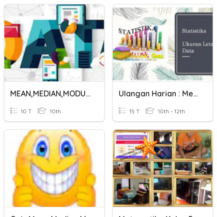
MEAN,MEDIAN,MODUS (DATA TUNGGAL)
Ulangan Harian : Mean Median Modus Quartil Desil Persentil
10 T
10th
15 T
10th - 12th