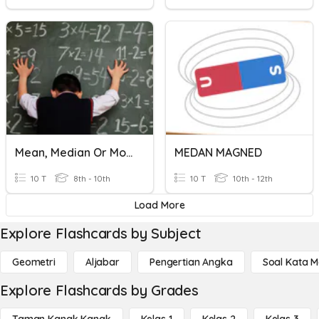
Mean, Median Or Mode?
MEDAN MAGNED
10 T
8th - 10th
10 T
10th - 12th
Load More
Explore Flashcards by Subject
Geometri
Aljabar
Pengertian Angka
Soal Kata 
Explore Flashcards by Grades