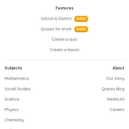
Features
School & District
BARU
Quizizz for Work
BARU
Create a quiz
Create a lesson
Subjects
About
Mathematics
Our Story
Social Studies
Quizizz Blog
Science
Media Kit
Physics
Careers
Chemistry