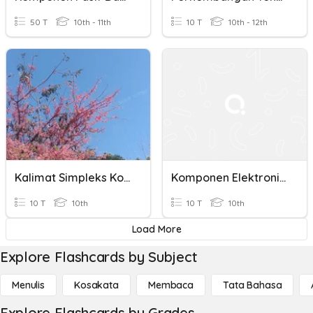
50 T
10th - 11th
10 T
10th - 12th
Kalimat Simpleks Kompleka Aktif Pasif
Komponen Elektronika Dasar Aktif Dan Pasif
10 T
10th
10 T
10th
Load More
Explore Flashcards by Subject
Menulis
Kosakata
Membaca
Tata Bahasa
Explore Flashcards by Grades