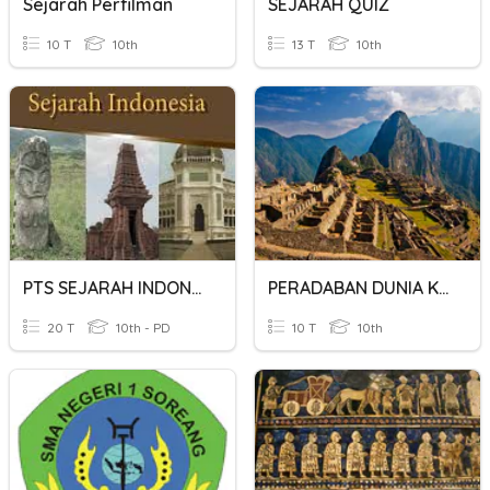
Sejarah Perfilman
SEJARAH QUIZ
10 T
10th
13 T
10th
PTS SEJARAH INDONESIA KELAS 10
PERADABAN DUNIA KUNO
20 T
10th - PD
10 T
10th