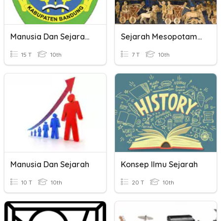
Manusia Dan Sejarah——Sejarah Sebagai Ilmu
Sejarah Mesopotamia
15 T
10th
7 T
10th
Manusia Dan Sejarah
Konsep Ilmu Sejarah
10 T
10th
20 T
10th