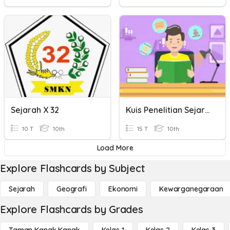
Sejarah X 32
Kuis Penelitian Sejarah
10 T
10th
15 T
10th
Load More
Explore Flashcards by Subject
Sejarah
Geografi
Ekonomi
Kewarganegaraan
Explore Flashcards by Grades