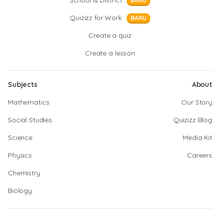
School & District
BARU
Quizizz for Work
BARU
Create a quiz
Create a lesson
Subjects
About
Mathematics
Our Story
Social Studies
Quizizz Blog
Science
Media Kit
Physics
Careers
Chemistry
Biology