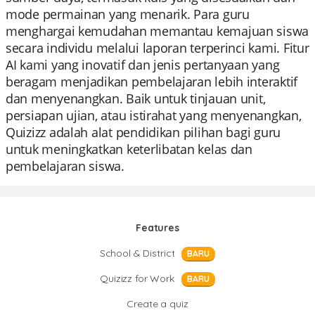
mode permainan yang menarik. Para guru
menghargai kemudahan memantau kemajuan siswa
secara individu melalui laporan terperinci kami. Fitur
AI kami yang inovatif dan jenis pertanyaan yang
beragam menjadikan pembelajaran lebih interaktif
dan menyenangkan. Baik untuk tinjauan unit,
persiapan ujian, atau istirahat yang menyenangkan,
Quizizz adalah alat pendidikan pilihan bagi guru
untuk meningkatkan keterlibatan kelas dan
pembelajaran siswa.
Features
School & District
BARU
Quizizz for Work
BARU
Create a quiz