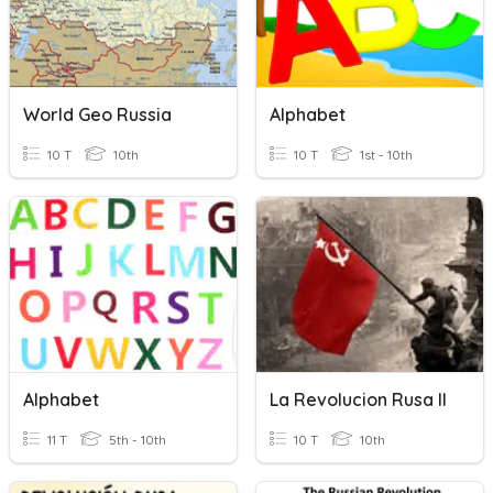
World Geo Russia
Alphabet
10 T
10th
10 T
1st - 10th
Alphabet
La Revolucion Rusa II
11 T
5th - 10th
10 T
10th