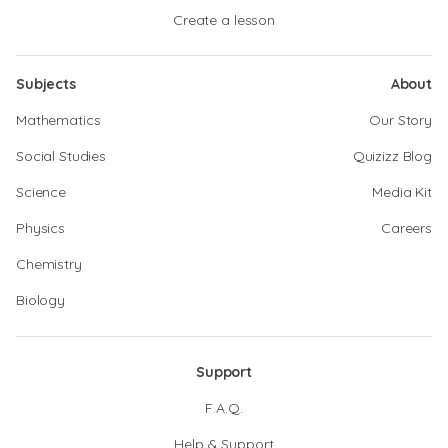
Create a lesson
Subjects
About
Mathematics
Our Story
Social Studies
Quizizz Blog
Science
Media Kit
Physics
Careers
Chemistry
Biology
Support
F.A.Q.
Help & Support