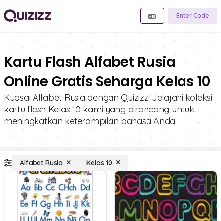
Enter Code
Kartu Flash Alfabet Rusia
Online Gratis Seharga Kelas 10
Kuasai Alfabet Rusia dengan Quizizz! Jelajahi koleksi
kartu flash Kelas 10 kami yang dirancang untuk
meningkatkan keterampilan bahasa Anda.
Alfabet Rusia
Kelas 10