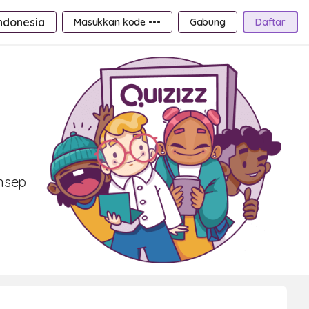
ndonesia
Masukkan kode •••
Gabung
Daftar
onsep