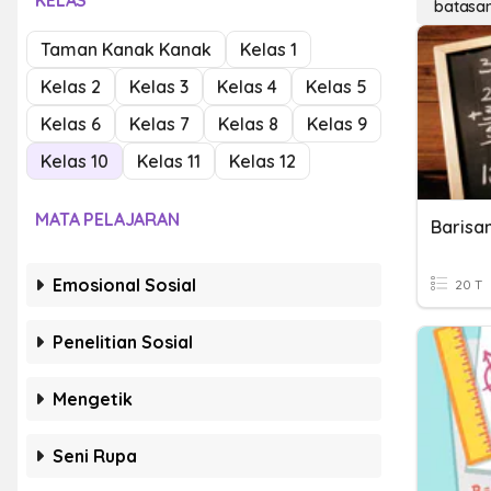
KELAS
batasan
Taman Kanak Kanak
Kelas 1
Kelas 2
Kelas 3
Kelas 4
Kelas 5
Kelas 6
Kelas 7
Kelas 8
Kelas 9
Kelas 10
Kelas 11
Kelas 12
MATA PELAJARAN
Barisa
Emosional Sosial
20 T
Penelitian Sosial
Mengetik
Seni Rupa