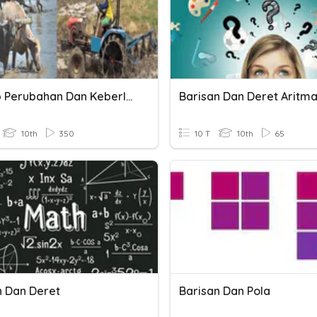
Konsep Perubahan Dan Keberlanjutan
Barisan Dan Deret Aritma
10th
350
10 T
10th
65
n Dan Deret
Barisan Dan Pola