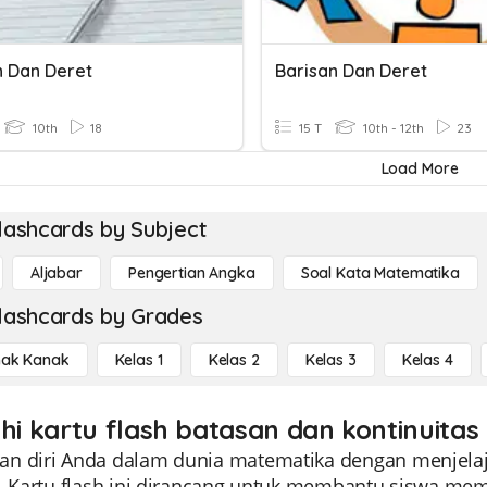
n Dan Deret
Barisan Dan Deret
10th
18
15 T
10th - 12th
23
Load More
lashcards by Subject
Aljabar
Pengertian Angka
Soal Kata Matematika
lashcards by Grades
ak Kanak
Kelas 1
Kelas 2
Kelas 3
Kelas 4
ahi kartu flash batasan dan kontinuitas 
n diri Anda dalam dunia matematika dengan menjelajah
0. Kartu flash ini dirancang untuk membantu siswa mem