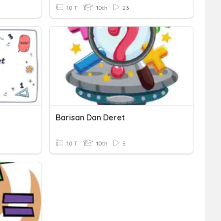
10 T
10th
23
Barisan Dan Deret
10 T
10th
5