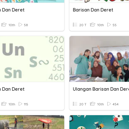
n Dan Deret
Barisan Dan Deret
10th
58
20 T
10th
55
n Dan Deret
10th
115
20 T
10th
454