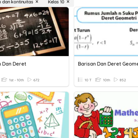
 dan kontinuitas
Kelas 10
n Dan Deret
Barisan Dan Deret Geome
1st - 10th
672
10 T
10th
852