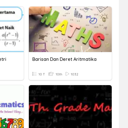
tri
Barisan Dan Deret Aritmatika
10 T
10th
1032