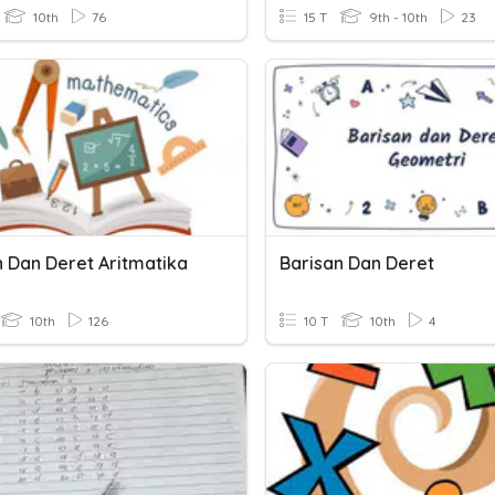
10th
76
15 T
9th - 10th
23
n Dan Deret Aritmatika
Barisan Dan Deret
10th
126
10 T
10th
4