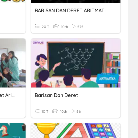
BARISAN DAN DERET ARITMATIKA
20 T
10th
575
Ulangan Barisan Dan Deret Aritmetika
Barisan Dan Deret
10 T
10th
56