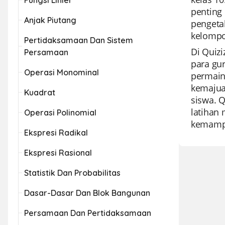
Fungsi Linier
penting
Anjak Piutang
pengeta
kelompok
Pertidaksamaan Dan Sistem
Di Quiz
Persamaan
para gu
Operasi Monominal
permain
kemajua
Kuadrat
siswa. Q
latihan 
Operasi Polinomial
kemampu
Ekspresi Radikal
Ekspresi Rasional
Statistik Dan Probabilitas
Dasar-Dasar Dan Blok Bangunan
Persamaan Dan Pertidaksamaan