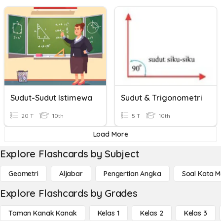
Sudut-Sudut Istimewa
Sudut & Trigonometri
20 T
10th
5 T
10th
Load More
Explore Flashcards by Subject
Geometri
Aljabar
Pengertian Angka
Soal Kata 
Explore Flashcards by Grades
Taman Kanak Kanak
Kelas 1
Kelas 2
Kelas 3