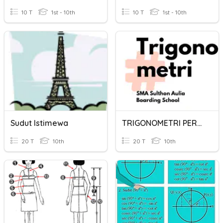
10 T
1st - 10th
10 T
1st - 10th
Sudut Istimewa
TRIGONOMETRI PERBANDINGAN DAN SUDUT ISTIMEWA
20 T
10th
20 T
10th