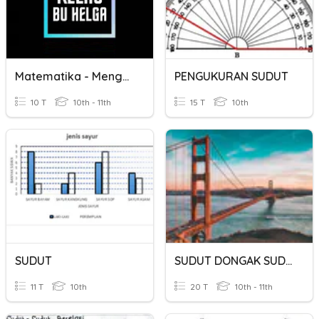
Matematika - Mengukur Sudut
PENGUKURAN SUDUT
10 T
10th - 11th
15 T
10th
SUDUT
SUDUT DONGAK SUDUT TUNDUK
11 T
10th
20 T
10th - 11th