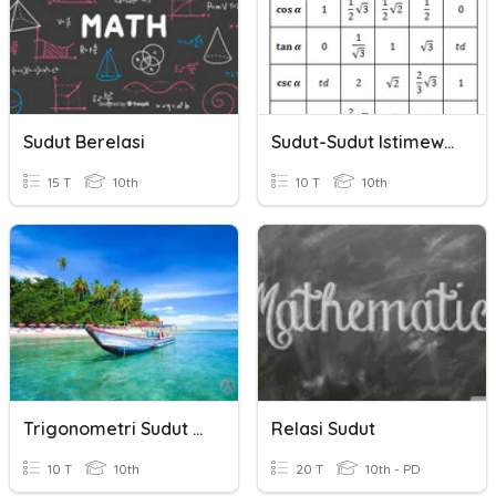
Sudut Berelasi
Sudut-Sudut Istimewa Trigonometri
15 T
10th
10 T
10th
Trigonometri Sudut Berelasi
Relasi Sudut
10 T
10th
20 T
10th - PD