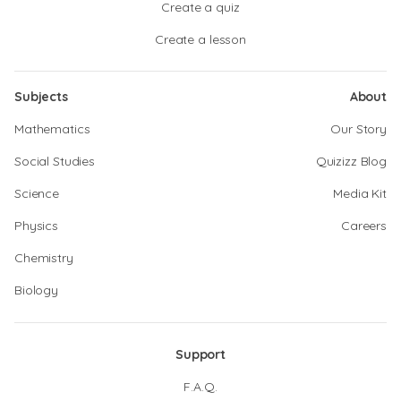
Create a quiz
Create a lesson
Subjects
About
Mathematics
Our Story
Social Studies
Quizizz Blog
Science
Media Kit
Physics
Careers
Chemistry
Biology
Support
F.A.Q.