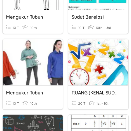
Mengukur Tubuh
Sudut Berelasi
10 T
10th
10 T
10th - Uni
Mengukur Tubuh
RUANG (KENAL SUDUT) TAHUN 4
10 T
10th
20 T
1st - 10th