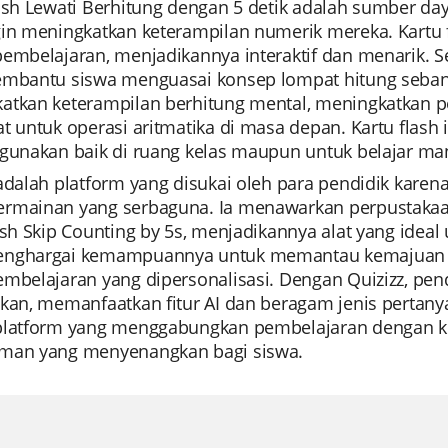
ash Lewati Berhitung dengan 5 detik adalah sumber day
gin meningkatkan keterampilan numerik mereka. Kartu 
pembelajaran, menjadikannya interaktif dan menarik. 
embantu siswa menguasai konsep lompat hitung sebany
atkan keterampilan berhitung mental, meningkatkan 
t untuk operasi aritmatika di masa depan. Kartu flash
igunakan baik di ruang kelas maupun untuk belajar man
 adalah platform yang disukai oleh para pendidik kar
rmainan yang serbaguna. Ia menawarkan perpustakaa
ash Skip Counting by 5s, menjadikannya alat yang ideal
nghargai kemampuannya untuk memantau kemajuan sis
embelajaran yang dipersonalisasi. Dengan Quizizz, p
kan, memanfaatkan fitur AI dan beragam jenis pertanyaan
platform yang menggabungkan pembelajaran dengan k
man yang menyenangkan bagi siswa.