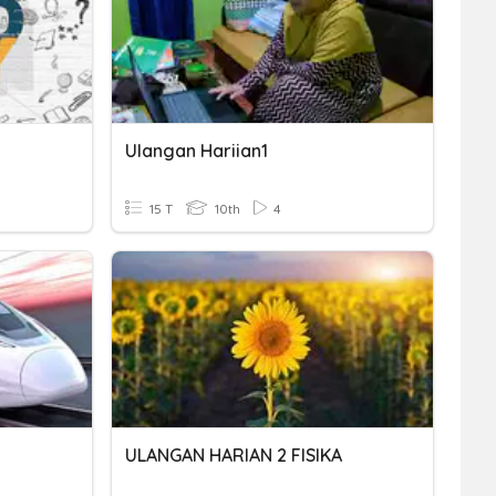
Ulangan Hariian1
15 T
10th
4
ULANGAN HARIAN 2 FISIKA