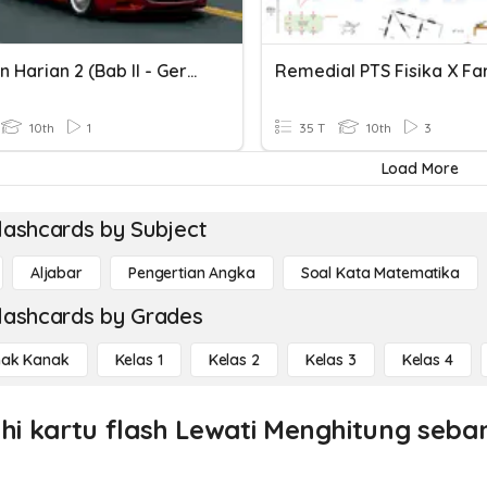
Ulangan Harian 2 (Bab II - Gerak)
Remedial PTS Fisika X Fa
10th
1
35 T
10th
3
Load More
lashcards by Subject
Aljabar
Pengertian Angka
Soal Kata Matematika
lashcards by Grades
ak Kanak
Kelas 1
Kelas 2
Kelas 3
Kelas 4
ahi kartu flash Lewati Menghitung seban