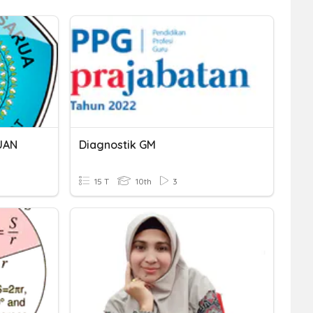
UAN
Diagnostik GM
15 T
10th
3