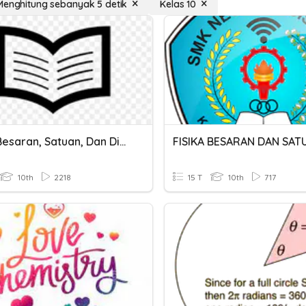
Menghitung sebanyak 5 detik
Kelas 10
Fisika Besaran, Satuan, Dan Dimensi
FISIKA BESARAN DAN SAT
10th
2218
15 T
10th
717