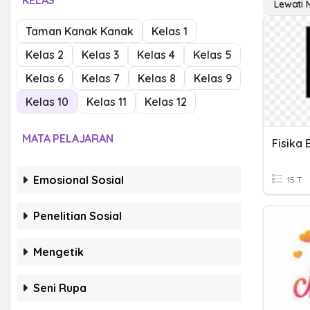
KELAS
Lewati 
Taman Kanak Kanak
Kelas 1
Kelas 2
Kelas 3
Kelas 4
Kelas 5
Kelas 6
Kelas 7
Kelas 8
Kelas 9
Kelas 10
Kelas 11
Kelas 12
MATA PELAJARAN
Emosional Sosial
15 T
Penelitian Sosial
Mengetik
Seni Rupa