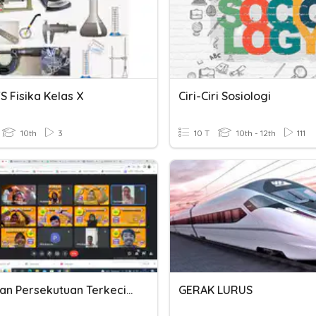
S Fisika Kelas X
Ciri-Ciri Sosiologi
10th
3
10 T
10th - 12th
111
Kelipatan Persekutuan Terkecil PPG DALJAB
GERAK LURUS