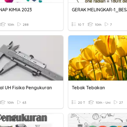
NAP KIMIA 2023
10th
288
10 T
10th
7
al UH Fisika Pengukuran
Tebak Tebakan
10th
63
20 T
10th - Uni
27