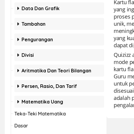
Kartu fl
Data Dan Grafik
yang in
proses 
unik, m
Tambahan
meningk
yang kua
Pengurangan
dapat d
Quizizz
Divisi
mode pe
kartu fl
Aritmatika Dan Teori Bilangan
Guru me
untuk p
Persen, Rasio, Dan Tarif
disesuai
adalah 
Matematika Uang
pengala
Teka-Teki Matematika
Dasar