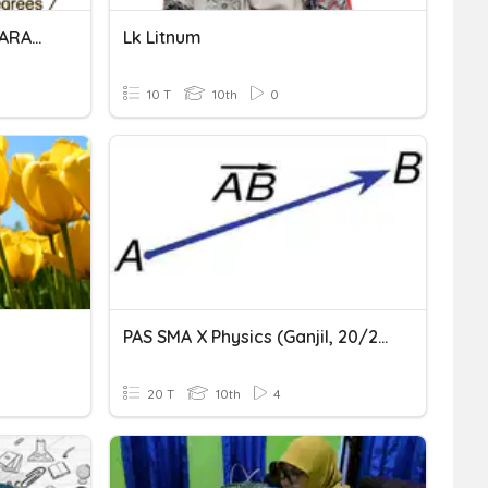
GERAK MELINGKAR-1_BESARAN ANGULAR
Lk Litnum
10 T
10th
0
PAS SMA X Physics (Ganjil, 20/21)
20 T
10th
4