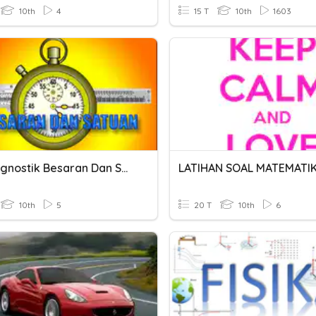
10th
4
15 T
10th
1603
Tes Diagnostik Besaran Dan Satuan
10th
5
20 T
10th
6