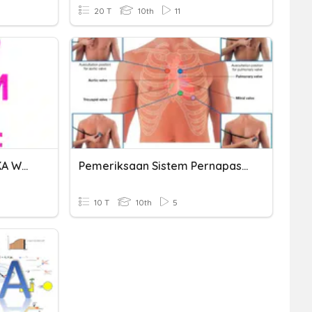
20 T
10th
11
LATIHAN SOAL MATEMATIKA WAJIB PERSIAPAN PAS
Pemeriksaan Sistem Pernapasan SMK Kelas X
10 T
10th
5