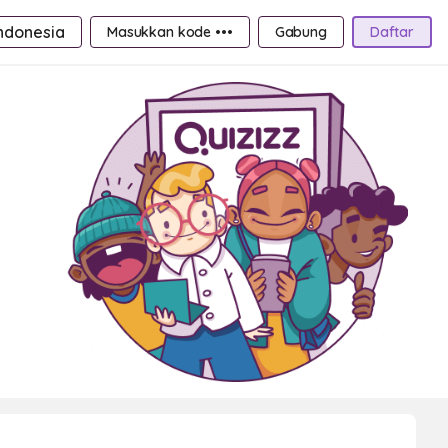
ndonesia
Masukkan kode •••
Gabung
Daftar
g