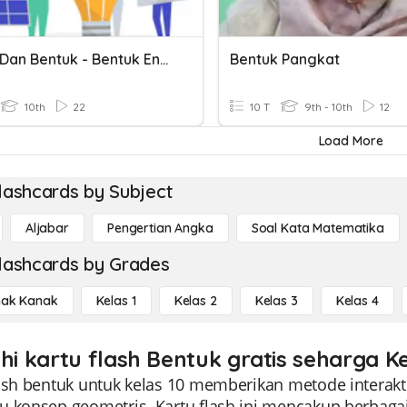
Energi Dan Bentuk - Bentuk Energi
Bentuk Pangkat
10th
22
10 T
9th - 10th
12
Load More
lashcards by Subject
Aljabar
Pengertian Angka
Soal Kata Matematika
lashcards by Grades
ak Kanak
Kelas 1
Kelas 2
Kelas 3
Kelas 4
ahi kartu flash Bentuk gratis seharga Ke
lash bentuk untuk kelas 10 memberikan metode interak
u konsep geometris. Kartu flash ini mencakup berbaga