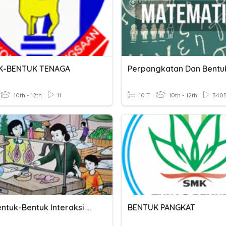
K-BENTUK TENAGA
Perpangkatan Dan Bentu
10th - 12th
11
10 T
10th - 12th
340
Quiz Bentuk-Bentuk Interaksi Sosial
BENTUK PANGKAT