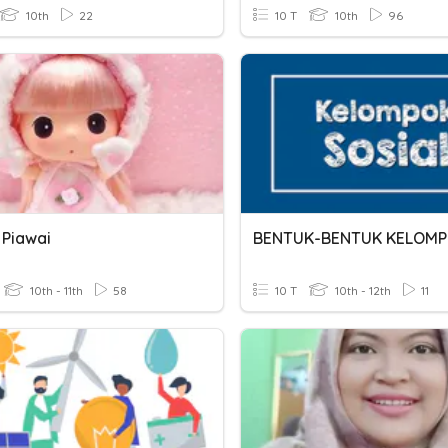
10th
22
10 T
10th
96
 Piawai
10th - 11th
58
10 T
10th - 12th
11