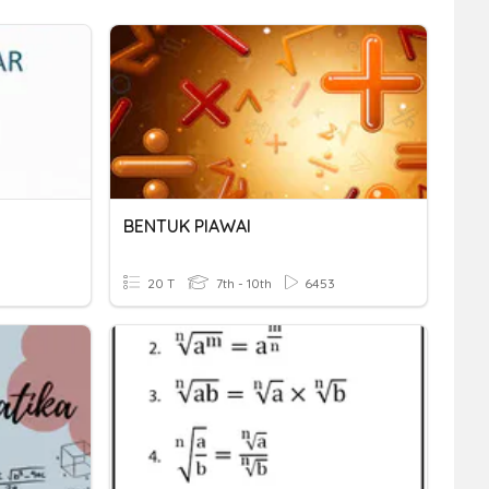
BENTUK PIAWAI
20 T
7th - 10th
6453