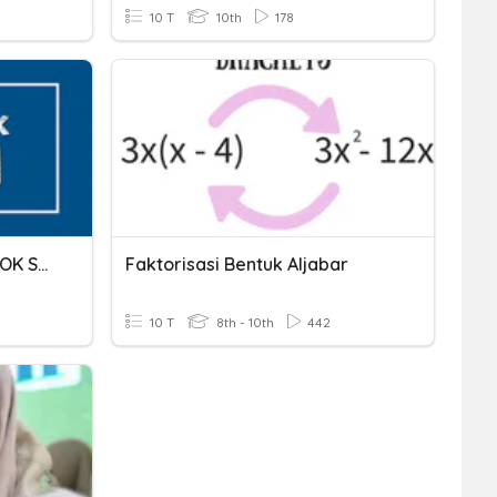
10 T
10th
178
BENTUK-BENTUK KELOMPOK SOSIAL
Faktorisasi Bentuk Aljabar
10 T
8th - 10th
442