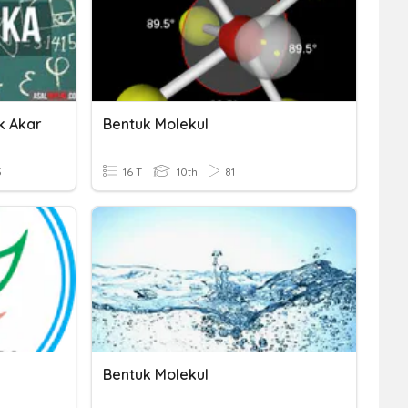
k Akar
Bentuk Molekul
5
16 T
10th
81
Bentuk Molekul