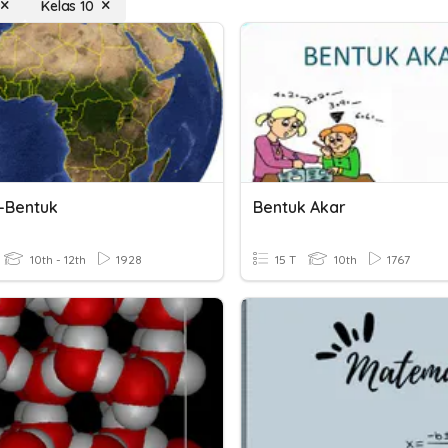
Kelas 10
-Bentuk
Bentuk Akar
10th - 12th
1928
15 T
10th
1767