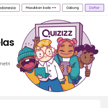
ndonesia
Masukkan kode •••
Gabung
Daftar
las
metri