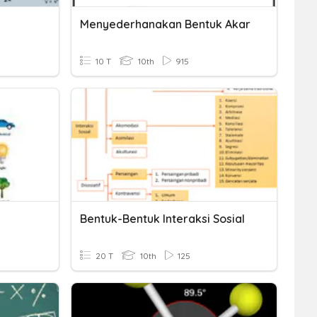
Menyederhanakan Bentuk Akar
10 T
10th
915
Bentuk-Bentuk Interaksi Sosial
20 T
10th
125