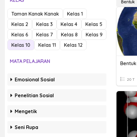
KELAS
Bentuk
Taman Kanak Kanak
Kelas 1
Kelas 2
Kelas 3
Kelas 4
Kelas 5
Kelas 6
Kelas 7
Kelas 8
Kelas 9
Kelas 10
Kelas 11
Kelas 12
MATA PELAJARAN
Bentuk
Emosional Sosial
20 T
Penelitian Sosial
Mengetik
Seni Rupa