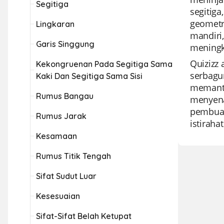
Segitiga
segitig
geometri
Lingkaran
mandiri
Garis Singgung
meningk
Quizizz
Kekongruenan Pada Segitiga Sama
serbagu
Kaki Dan Segitiga Sama Sisi
memanta
Rumus Bangau
menyena
pembuat
Rumus Jarak
istirah
Kesamaan
Rumus Titik Tengah
Sifat Sudut Luar
Kesesuaian
Sifat-Sifat Belah Ketupat