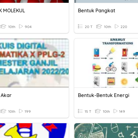
K MOLEKUL
Bentuk Pangkat
10th
904
20 T
10th
220
 Akar
Bentuk-Bentuk Energi
10th
199
15 T
10th
149