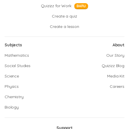
Quizizz for Work
BARU
Create a quiz
Create a lesson
Subjects
About
Mathematics
Our Story
Social Studies
Quizizz Blog
Science
Media Kit
Physics
Careers
Chemistry
Biology
Support