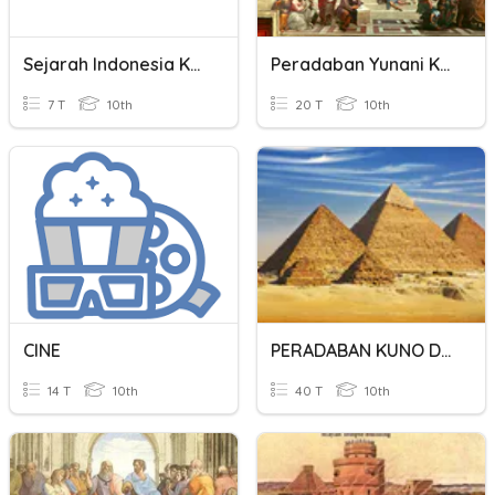
Sejarah Indonesia Kuno
Peradaban Yunani Kuno
7 T
10th
20 T
10th
CINE
PERADABAN KUNO DUNIA
14 T
10th
40 T
10th