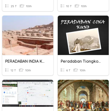
25 T
10th
10 T
10th
PERADABAN INDIA KUNO
Peradaban Tiongkok Kuno
12 T
10th
6 T
10th