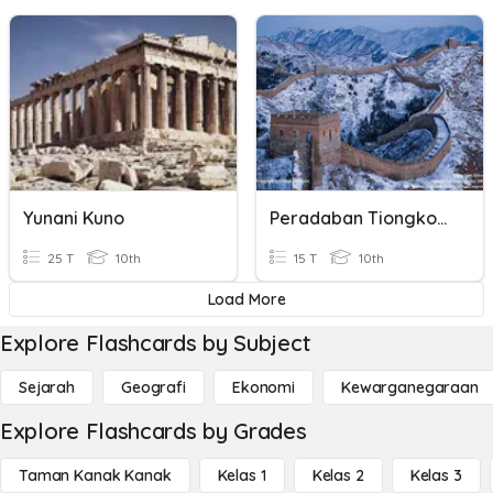
Yunani Kuno
Peradaban Tiongkok Kuno
25 T
10th
15 T
10th
Load More
Explore Flashcards by Subject
Sejarah
Geografi
Ekonomi
Kewarganegaraan
Explore Flashcards by Grades
Taman Kanak Kanak
Kelas 1
Kelas 2
Kelas 3