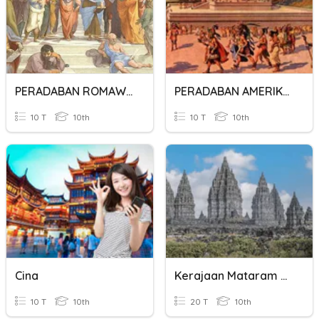
PERADABAN ROMAWI KUNO
PERADABAN AMERIKA KUNO
10 T
10th
10 T
10th
Cina
Kerajaan Mataram Kuno
10 T
10th
20 T
10th