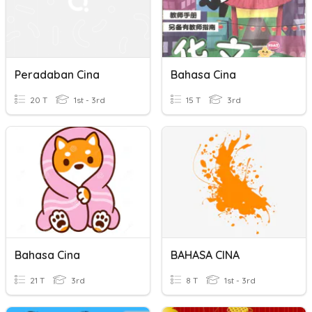
Peradaban Cina
Bahasa Cina
20 T
1st - 3rd
15 T
3rd
Bahasa Cina
BAHASA CINA
21 T
3rd
8 T
1st - 3rd