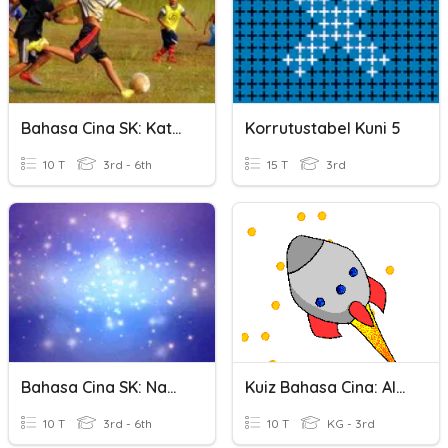
Bahasa Cina SK: Kata Kerja
Korrutustabel Kuni 5
10 T
3rd - 6th
15 T
3rd
Bahasa Cina SK: Nama Tempat
Kuiz Bahasa Cina: Alat Pengangkutan
10 T
3rd - 6th
10 T
KG - 3rd