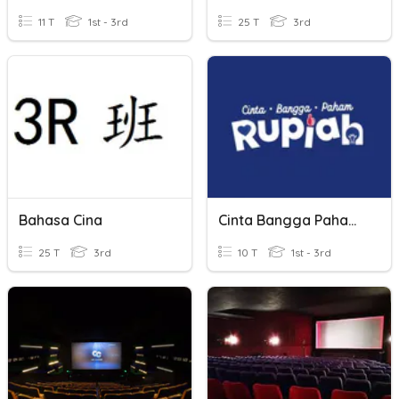
11 T
1st - 3rd
25 T
3rd
Bahasa Cina
Cinta Bangga Paham Rupiah
25 T
3rd
10 T
1st - 3rd