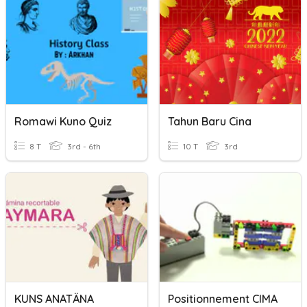
Romawi Kuno Quiz
Tahun Baru Cina
8 T
3rd - 6th
10 T
3rd
KUNS ANATÄNA
Positionnement CIMA