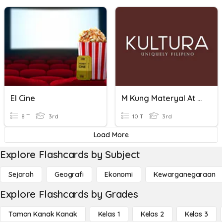
El Cine
M Kung Materyal At DM Kung Di-Materyal
8 T
3rd
10 T
3rd
Load More
Explore Flashcards by Subject
Sejarah
Geografi
Ekonomi
Kewarganegaraan
Explore Flashcards by Grades
Taman Kanak Kanak
Kelas 1
Kelas 2
Kelas 3