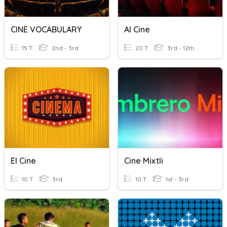
CINE VOCABULARY
Al Cine
15 T
2nd - 3rd
20 T
3rd - 12th
El Cine
Cine Mixtli
10 T
3rd
10 T
1st - 3rd