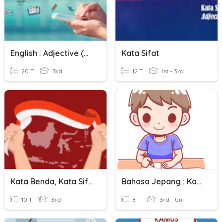
English : Adjective (Kata Sifat)
Kata Sifat
20 T
3rd
12 T
1st - 3rd
Kata Benda, Kata Sifat, Kata Kerja
Bahasa Jepang : Kata Sifat-NA
10 T
3rd
8 T
3rd - Uni