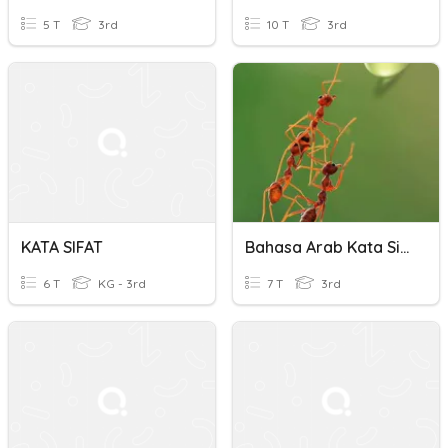
5 T
3rd
10 T
3rd
KATA SIFAT
Bahasa Arab Kata Sifat
6 T
KG - 3rd
7 T
3rd