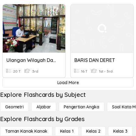
Ulangan Wilayah Dan Perwilayahan
BARIS DAN DERET
20 T
3rd
16 T
1st - 3rd
Load More
Explore Flashcards by Subject
Geometri
Aljabar
Pengertian Angka
Soal Kata 
Explore Flashcards by Grades
Taman Kanak Kanak
Kelas 1
Kelas 2
Kelas 3