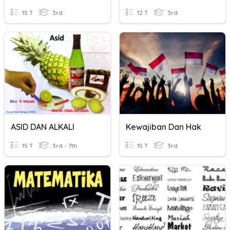
15 T
3rd
12 T
3rd
ASID DAN ALKALI
Kewajiban Dan Hak
15 T
3rd - 7th
15 T
3rd