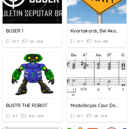
BUSER 1
Kvartakordi, SW Akordi, Pamazinātā Skaņkārta.
10 T
1st - 3rd
10 T
3rd - 4th
BUSTR THE ROBOT
Modulācijas Caur Dominantes Akordu.
9 T
3rd - 12th
13 T
1st - 3rd