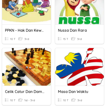
PPKN - Hak Dan Kewajiban Anggota Keluarga Dan Bekerjasama
Nussa Dan Rara
10 T
3rd
15 T
3rd
Celik Catur Dan Dam Haji
Masa Dan Waktu
10 T
1st - 3rd
10 T
3rd