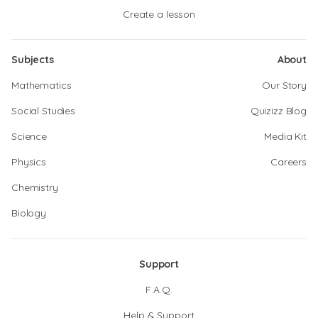
Create a lesson
Subjects
About
Mathematics
Our Story
Social Studies
Quizizz Blog
Science
Media Kit
Physics
Careers
Chemistry
Biology
Support
F.A.Q.
Help & Support