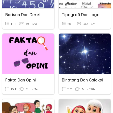
Barisan Dan Deret
Tipografi Dan Logo
15 T
1st - 3rd
20 T
3rd - 4th
Fakta Dan Opini
Binatang Dan Galaksi
10 T
2nd - 3rd
11 T
3rd - 12th