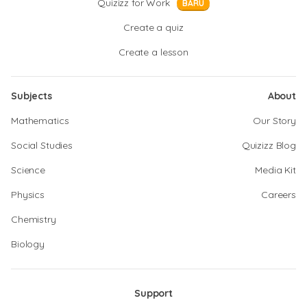
Quizizz for Work
BARU
Create a quiz
Create a lesson
Subjects
About
Mathematics
Our Story
Social Studies
Quizizz Blog
Science
Media Kit
Physics
Careers
Chemistry
Biology
Support