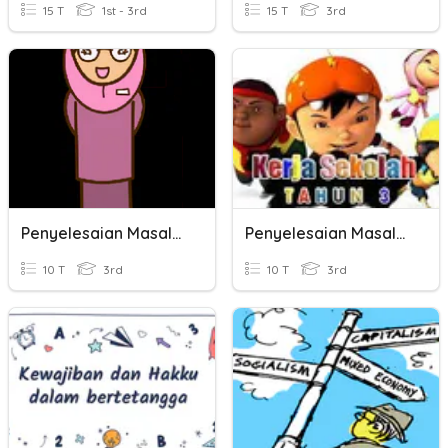
15 T
1st - 3rd
15 T
3rd
Penyelesaian Masalah (Darab Dan Bahagi)
Penyelesaian Masalah (Tambah Dan Tolak)
10 T
3rd
10 T
3rd