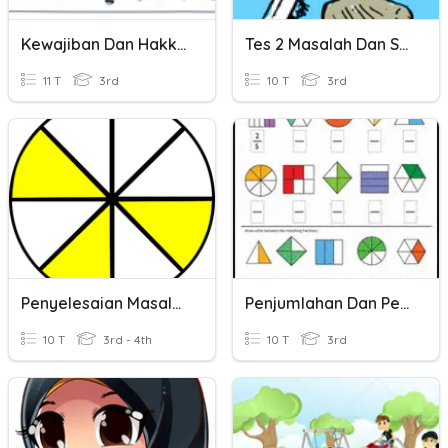
Kewajiban Dan Hakku Dalam Bertetangga
Tes 2 Masalah Dan Sistem Ekonomi
11 T
3rd
10 T
3rd
Penyelesaian Masalah Pecahan, Perpuluhan Dan Peratus
Penjumlahan Dan Pengurangan Pecahan Dalam Soal Cerita
10 T
3rd - 4th
10 T
3rd