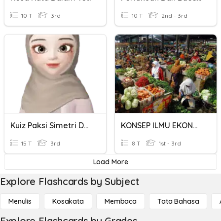
10 T
3rd
10 T
2nd - 3rd
Kuiz Paksi Simetri Dan Penyelesaian Masalah Bentuk
KONSEP ILMU EKONOMI DAN MASALAH EKONOMI
15 T
3rd
8 T
1st - 3rd
Load More
Explore Flashcards by Subject
Menulis
Kosakata
Membaca
Tata Bahasa
Explore Flashcards by Grades