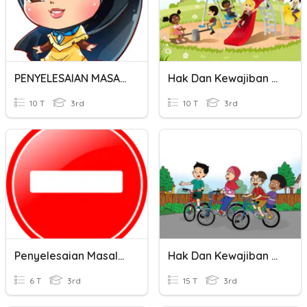
PENYELESAIAN MASALAH PANJANG, JISIM DAN ISIPADU CECAIR
Hak Dan Kewajiban Dalam Bertetangga
10 T
3rd
10 T
3rd
Penyelesaian Masalah Dalam Operasi Tolak
Hak Dan Kewajiban Dalam Bertetangga
6 T
3rd
15 T
3rd