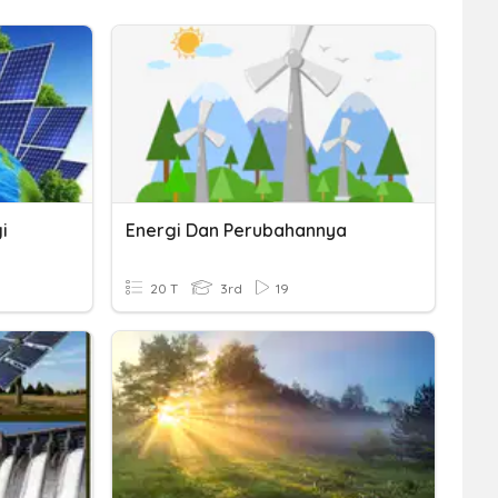
i
Energi Dan Perubahannya
20 T
3rd
19