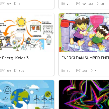
3rd
1
20 T
1st - 3rd
58
 Energi Kelas 3
ENERGI DAN SUMBER ENE
3rd
305
30 T
3rd
7