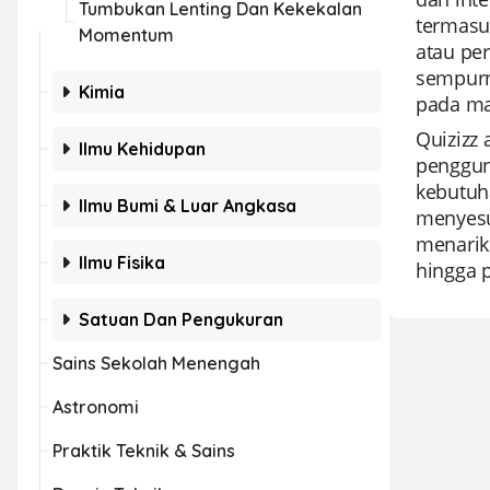
Tumbukan Lenting Dan Kekekalan
termasuk
Momentum
atau per
sempurn
Kimia
pada ma
Quizizz 
Ilmu Kehidupan
penggun
kebutuh
Ilmu Bumi & Luar Angkasa
menyesu
menarik
Ilmu Fisika
hingga p
Satuan Dan Pengukuran
Sains Sekolah Menengah
Astronomi
Praktik Teknik & Sains