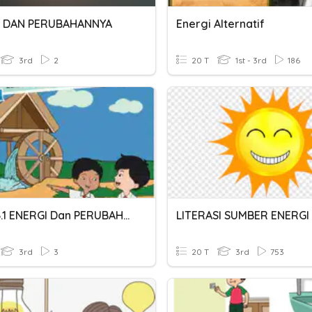
I DAN PERUBAHANNYA
Energi Alternatif
3rd
2
20 T
1st - 3rd
186
Tema 6.1 ENERGI Dan PERUBAHANNYA
3rd
3
20 T
3rd
753