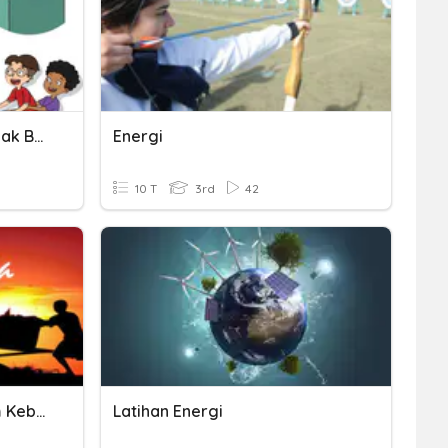
Bersatu, Kewajiban Dan Hak Berhemat Energi
Energi
10 T
3rd
42
PH-1: Berkombetisi Dalam Kebaikan Dan Etos Kerja
Latihan Energi