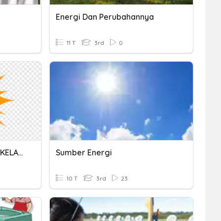
Energi Dan Perubahannya
11 T
3rd
0
LITERASI SUMBER ENERGI KELAS 3
Sumber Energi
10 T
3rd
23