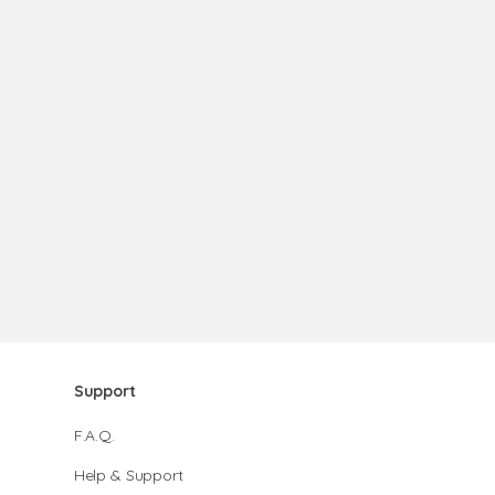
Support
F.A.Q.
Help & Support