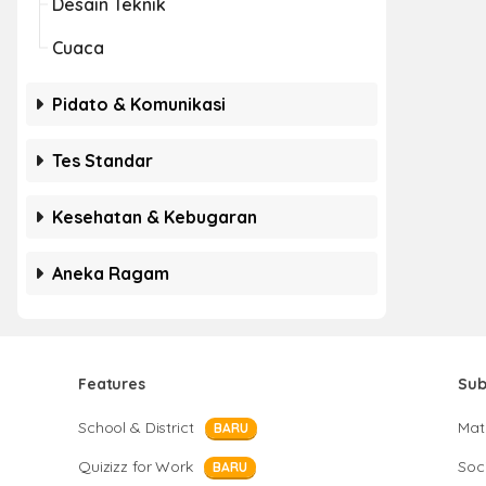
Desain Teknik
Cuaca
Pidato & Komunikasi
Tes Standar
Kesehatan & Kebugaran
Aneka Ragam
Features
Sub
School & District
Mat
BARU
Quizizz for Work
Soci
BARU