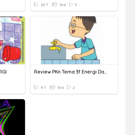
20 T
3rd
3
RGI
Review PKn Tema 3f Energi Dan Perubahannya
9 T
3rd
2