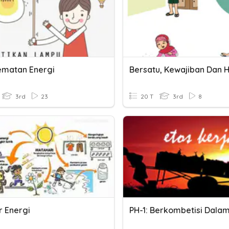
matan Energi
3rd
23
20 T
3rd
8
 Energi