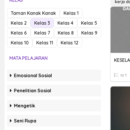
KELAS
kerja d
Taman Kanak Kanak
Kelas 1
Kelas 2
Kelas 3
Kelas 4
Kelas 5
Kelas 6
Kelas 7
Kelas 8
Kelas 9
Kelas 10
Kelas 11
Kelas 12
MATA PELAJARAN
Emosional Sosial
10 T
Penelitian Sosial
Mengetik
Seni Rupa