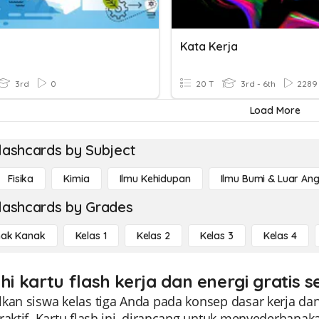
Kata Kerja
3rd
0
20 T
3rd - 6th
2289
Load More
lashcards by Subject
Fisika
Kimia
Ilmu Kehidupan
Ilmu Bumi & Luar An
lashcards by Grades
ak Kanak
Kelas 1
Kelas 2
Kelas 3
Kelas 4
hi kartu flash kerja dan energi gratis 
kan siswa kelas tiga Anda pada konsep dasar kerja da
raktif. Kartu flash ini, dirancang untuk menyederhana