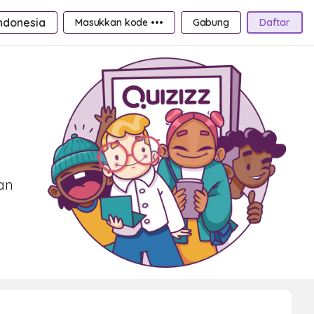
ndonesia
Masukkan kode •••
Gabung
Daftar
an