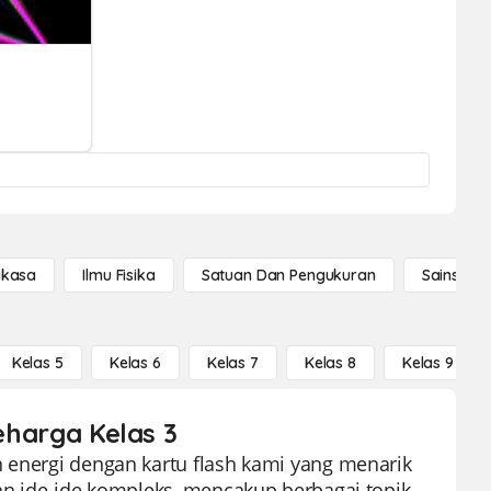
gkasa
Ilmu Fisika
Satuan Dan Pengukuran
Sains Se
Kelas 5
Kelas 6
Kelas 7
Kelas 8
Kelas 9
seharga Kelas 3
n energi dengan kartu flash kami yang menarik
kan ide-ide kompleks, mencakup berbagai topik