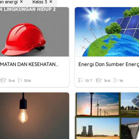
an energi
Kelas 3
KESELAMATAN DAN KESEHATAN KERJA
Energi Dan Sumber Energ
3rd
306
10 T
3rd
16