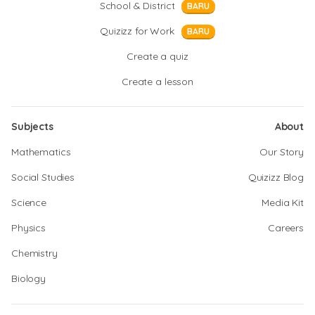
School & District
BARU
Quizizz for Work
BARU
Create a quiz
Create a lesson
Subjects
About
Mathematics
Our Story
Social Studies
Quizizz Blog
Science
Media Kit
Physics
Careers
Chemistry
Biology