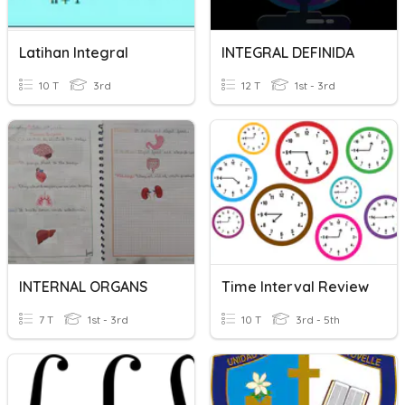
Latihan Integral
INTEGRAL DEFINIDA
10 T
3rd
12 T
1st - 3rd
INTERNAL ORGANS
Time Interval Review
7 T
1st - 3rd
10 T
3rd - 5th