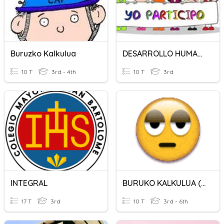
Buruzko Kalkulua
DESARROLLO HUMANO INTEGRAL
10 T
3rd - 4th
10 T
3rd
INTEGRAL
BURUKO KALKULUA (II) (+)
17 T
3rd
10 T
3rd - 6th