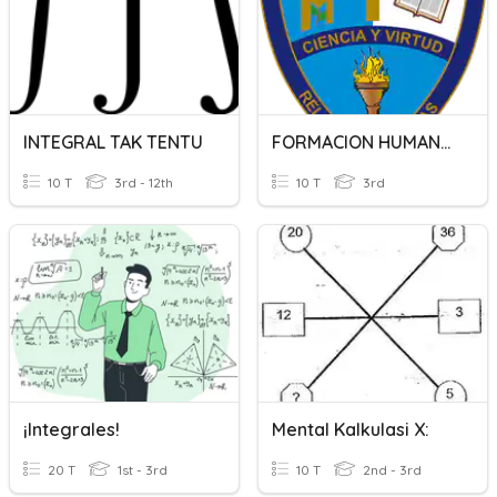
INTEGRAL TAK TENTU
FORMACION HUMANA INTEGRAL
10 T
3rd - 12th
10 T
3rd
¡Integrales!
Mental Kalkulasi X:
20 T
1st - 3rd
10 T
2nd - 3rd