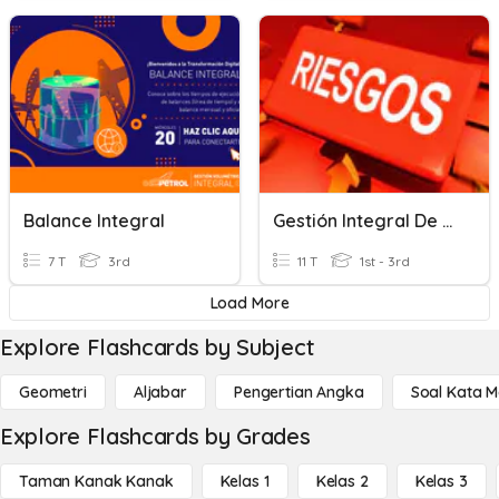
Balance Integral
Gestión Integral De Riesgos
7 T
3rd
11 T
1st - 3rd
Load More
Explore Flashcards by Subject
Geometri
Aljabar
Pengertian Angka
Soal Kata 
Explore Flashcards by Grades
Taman Kanak Kanak
Kelas 1
Kelas 2
Kelas 3