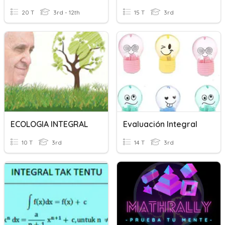
20 T
3rd - 12th
15 T
3rd
ECOLOGIA INTEGRAL
Evaluación Integral
10 T
3rd
14 T
3rd