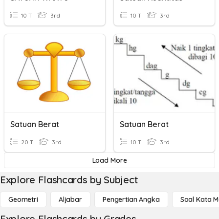
10 T
3rd
10 T
3rd
Satuan Berat
Satuan Berat
20 T
3rd
10 T
3rd
Load More
Explore Flashcards by Subject
Geometri
Aljabar
Pengertian Angka
Soal Kata 
Explore Flashcards by Grades