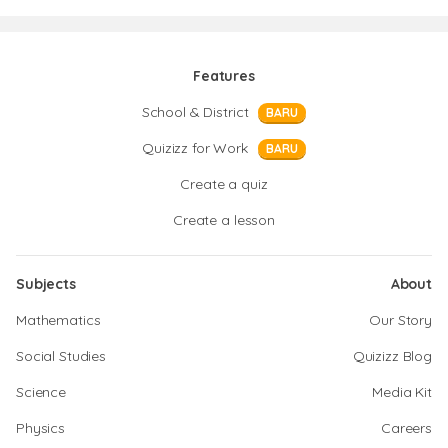
Features
School & District
BARU
Quizizz for Work
BARU
Create a quiz
Create a lesson
Subjects
About
Mathematics
Our Story
Social Studies
Quizizz Blog
Science
Media Kit
Physics
Careers