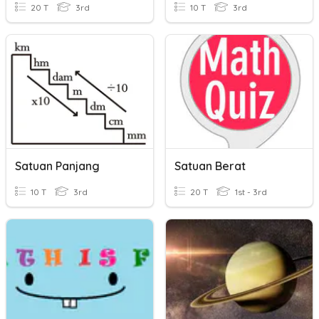
20 T
3rd
10 T
3rd
Satuan Panjang
Satuan Berat
10 T
3rd
20 T
1st - 3rd