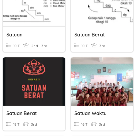
Satuan
Satuan Berat
10 T
2nd - 3rd
10 T
3rd
Satuan Berat
Satuan Waktu
18 T
3rd
16 T
3rd