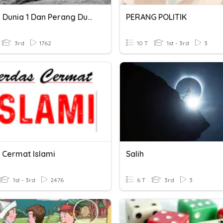
Perang Dunia 1 Dan Perang Dunia 2
PERANG POLITIK
3rd
1762
10 T
1st - 3rd
3
 Cermat Islami
Salih
1st - 3rd
2476
6 T
3rd
3