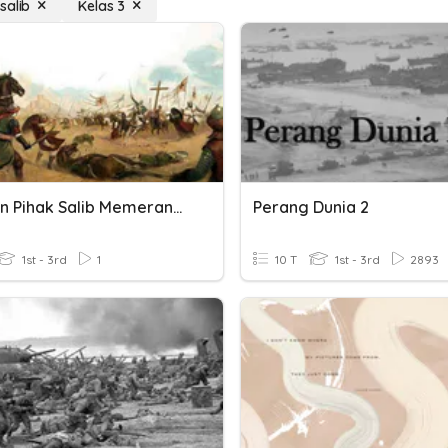
salib
Kelas 3
Peranan Pihak Salib Memerangi Dunia Islam Dan Kesannya Kini
Perang Dunia 2
1st - 3rd
1
10 T
1st - 3rd
2893