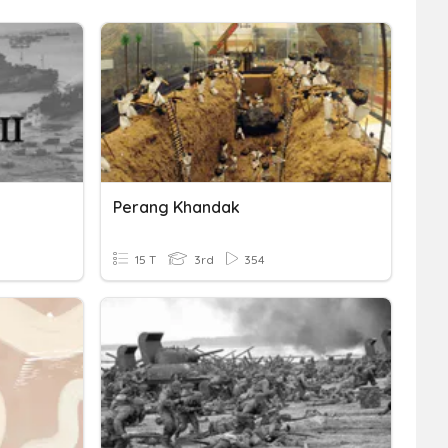
Perang Khandak
15 T
3rd
354