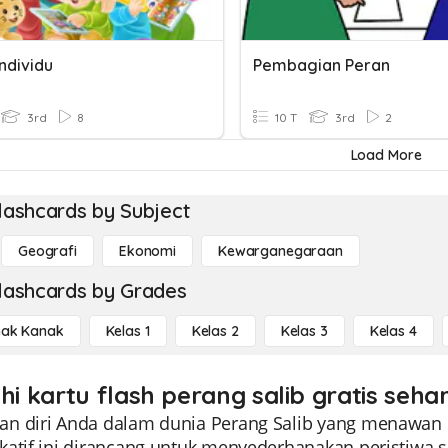
ndividu
Pembagian Peran
3rd
8
10 T
3rd
2
Load More
lashcards by Subject
Geografi
Ekonomi
Kewarganegaraan
lashcards by Grades
ak Kanak
Kelas 1
Kelas 2
Kelas 3
Kelas 4
hi kartu flash perang salib gratis seha
 diri Anda dalam dunia Perang Salib yang menawan den
katif ini dirancang untuk menyederhanakan peristiwa 