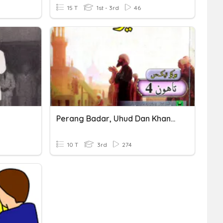
15 T
1st - 3rd
46
Perang Badar, Uhud Dan Khandak
10 T
3rd
274