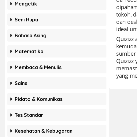
Mengetik
dipahami
tokoh, d
Seni Rupa
dan des
ideal un
Bahasa Asing
Quizizz 
kemudah
Matematika
sumber d
Quizizz
Membaca & Menulis
memastik
yang me
Sains
Pidato & Komunikasi
Tes Standar
Kesehatan & Kebugaran