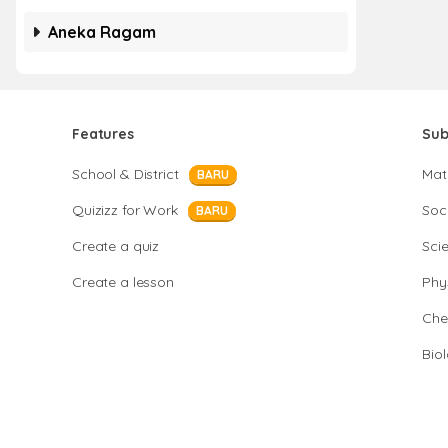
Aneka Ragam
Features
Sub
School & District
Mat
BARU
Quizizz for Work
Soci
BARU
Create a quiz
Sci
Create a lesson
Phy
Che
Bio