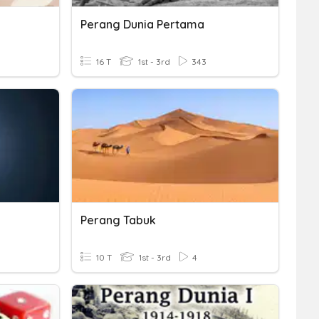
Perang Dunia Pertama
16 T
1st - 3rd
343
Perang Tabuk
10 T
1st - 3rd
4