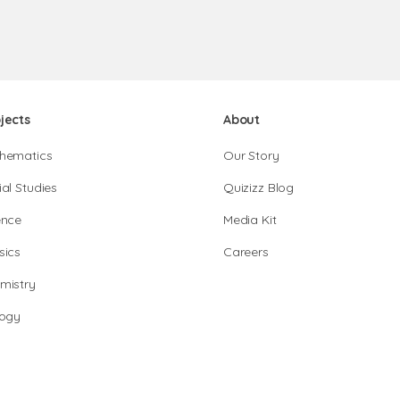
jects
About
hematics
Our Story
al Studies
Quizizz Blog
ence
Media Kit
sics
Careers
mistry
logy