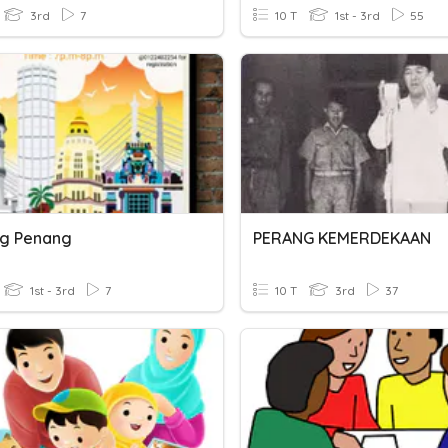
3rd
7
10 T
1st - 3rd
55
g Penang
PERANG KEMERDEKAAN
1st - 3rd
7
10 T
3rd
37