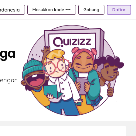
ndonesia
Masukkan kode •••
Gabung
Daftar
rga
 dengan