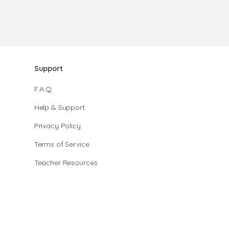
Support
F.A.Q.
Help & Support
Privacy Policy
Terms of Service
Teacher Resources