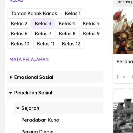
KELAS
perang 
Taman Kanak Kanak
Kelas 1
Kelas 2
Kelas 3
Kelas 4
Kelas 5
Kelas 6
Kelas 7
Kelas 8
Kelas 9
Kelas 10
Kelas 11
Kelas 12
MATA PELAJARAN
Emosional Sosial
8 T
Penelitian Sosial
Sejarah
Peradaban Kuno
Perang Dingin