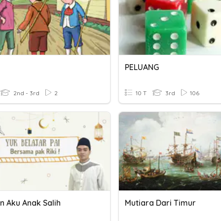
PELUANG
2nd - 3rd
2
10 T
3rd
106
n Aku Anak Salih
Mutiara Dari Timur