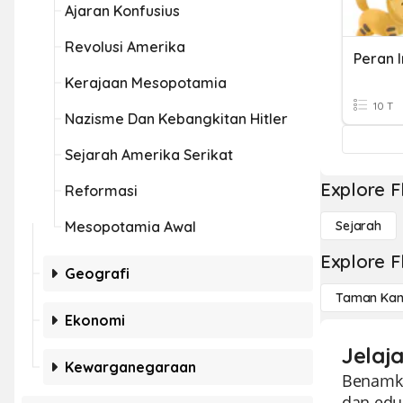
Ajaran Konfusius
Revolusi Amerika
Peran I
Kerajaan Mesopotamia
10 T
Nazisme Dan Kebangkitan Hitler
Sejarah Amerika Serikat
Explore F
Reformasi
Mesopotamia Awal
Sejarah
Explore F
Geografi
Taman Kan
Ekonomi
Jelaja
Kewarganegaraan
Benamkan
dan edu