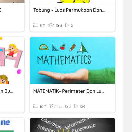
E
Tabung - Luas Permukaan Dan Volume
5 T
3rd
2
Tahun 3 - Kenal Prisma Dan Bukan Prisma
MATEMATIK- Perimeter Dan Luas
10 T
1st - 3rd
109