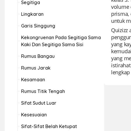
Segitiga
volume 
prisma,
Lingkaran
untuk m
Garis Singgung
Quizizz 
penggun
Kekongruenan Pada Segitiga Sama
yang ka
Kaki Dan Segitiga Sama Sisi
kemudah
Rumus Bangau
yang me
istirah
Rumus Jarak
lengkap
Kesamaan
Rumus Titik Tengah
Sifat Sudut Luar
Kesesuaian
Sifat-Sifat Belah Ketupat