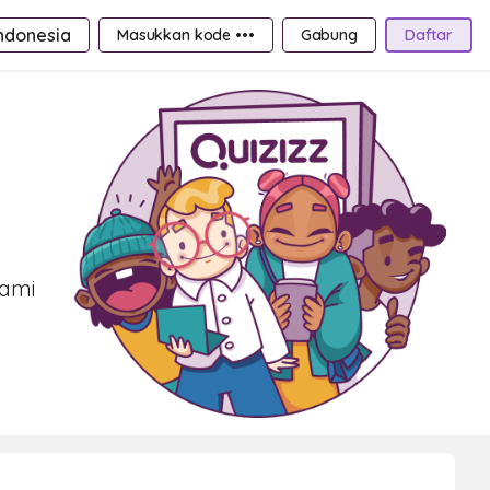
ndonesia
Masukkan kode •••
Gabung
Daftar
kami