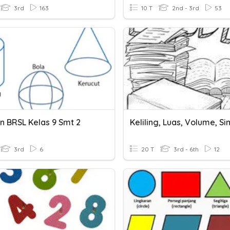
3rd
163
10 T
2nd - 3rd
53
n BRSL Kelas 9 Smt 2
3rd
6
20 T
3rd - 6th
12