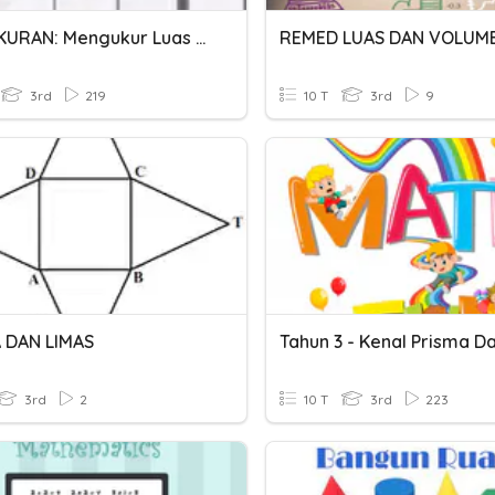
PENGUKURAN: Mengukur Luas Permukaan Sekata -Tahun 3
REMED LUAS DAN VOLUM
3rd
219
10 T
3rd
9
 DAN LIMAS
3rd
2
10 T
3rd
223