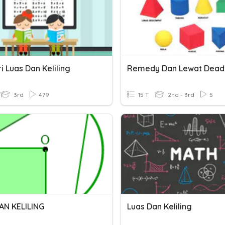
 Luas Dan Keliling
Remedy Dan Lewat Deadl
3rd
479
15 T
2nd - 3rd
5
AN KELILING
Luas Dan Keliling