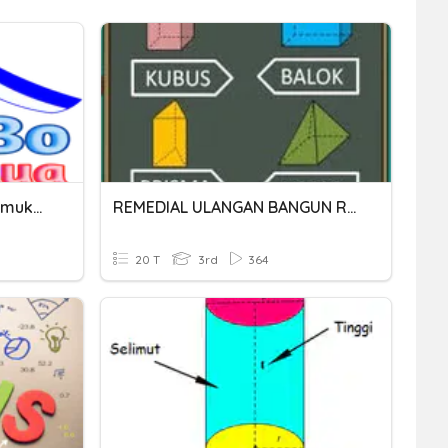
Ciri, Volume Dan Luas Permukaan Balok
REMEDIAL ULANGAN BANGUN RUANG SISI DATAR KELAS 8
20 T
3rd
364