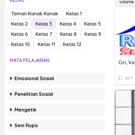
KELAS
volume
Taman Kanak Kanak
Kelas 1
Kelas 2
Kelas 3
Kelas 4
Kelas 5
Kelas 6
Kelas 7
Kelas 8
Kelas 9
Kelas 10
Kelas 11
Kelas 12
MATA PELAJARAN
Emosional Sosial
25 T
Penelitian Sosial
Mengetik
Seni Rupa