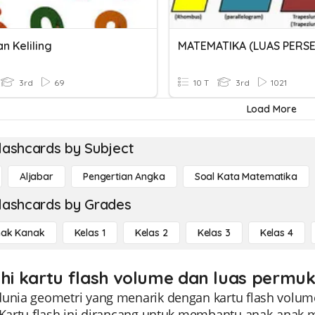
n Keliling
3rd
69
10 T
3rd
1021
Load More
lashcards by Subject
Aljabar
Pengertian Angka
Soal Kata Matematika
lashcards by Grades
ak Kanak
Kelas 1
Kelas 2
Kelas 3
Kelas 4
ahi kartu flash volume dan luas permuk
dunia geometri yang menarik dengan kartu flash volu
. Kartu flash ini dirancang untuk membantu anak-an