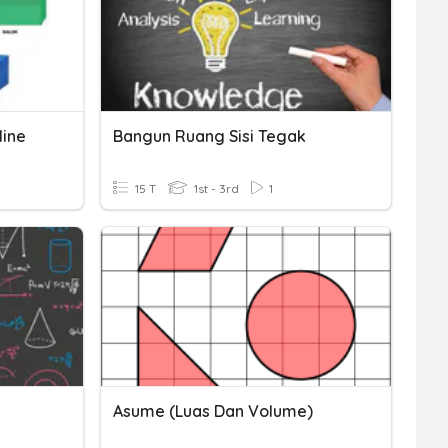
ine
Bangun Ruang Sisi Tegak
15 T
1st - 3rd
1
Asume (Luas Dan Volume)