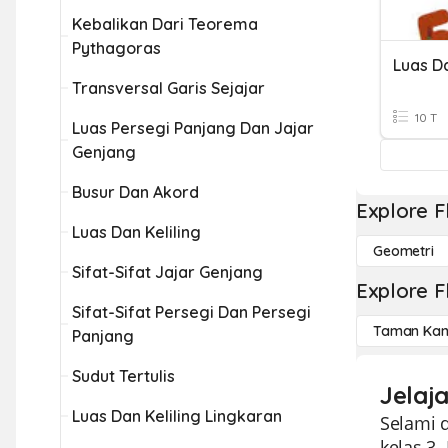
Kebalikan Dari Teorema
Pythagoras
Luas Da
Transversal Garis Sejajar
10 T
Luas Persegi Panjang Dan Jajar
Genjang
Busur Dan Akord
Explore F
Luas Dan Keliling
Geometri
Sifat-Sifat Jajar Genjang
Explore F
Sifat-Sifat Persegi Dan Persegi
Taman Kan
Panjang
Sudut Tertulis
Jelaj
Luas Dan Keliling Lingkaran
Selami 
kelas 3