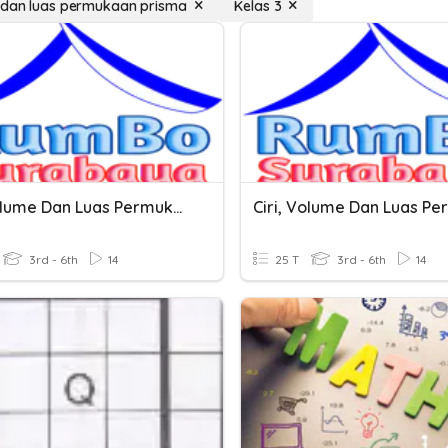
 dan luas permukaan prisma
Kelas 3
Ciri, Volume Dan Luas Permukaan Kubus
3rd - 6th
14
25 T
3rd - 6th
14