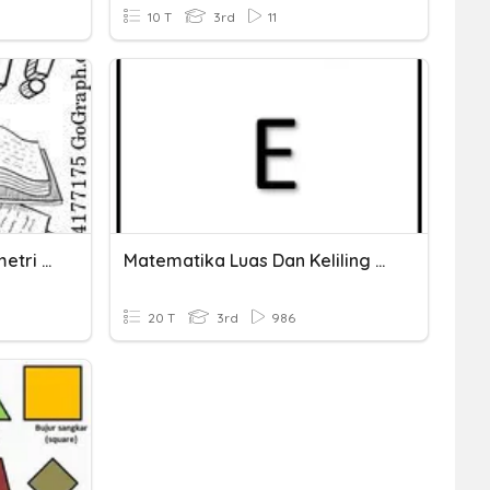
10 T
3rd
11
Keliling, Luas, Volume, Simetri Lipat Dan Putar
Matematika Luas Dan Keliling Kelas 3
20 T
3rd
986